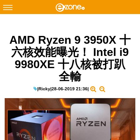
搜尋
AMD Ryzen 9 3950X 十
Facebook
Instagram
六核效能曝光！ Intel i9
科技焦點
9980XE 十八核被打趴
網絡生活
全輸
遊戲動漫
教學評測
|
Ricky
|
28-06-2019 21:36
|
EduTech
IT Times
生成式AI與雲端應用
Enterprise Digital Transformation