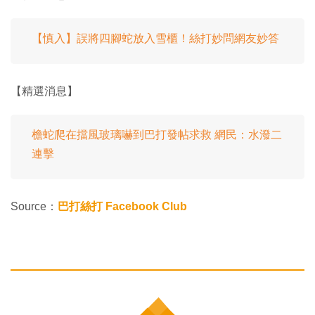
【慎入】誤將四腳蛇放入雪櫃！絲打妙問網友妙答
【精選消息】
檐蛇爬在擋風玻璃嚇到巴打發帖求救 網民：水潑二
連擊
Source：
巴打絲打 Facebook Club