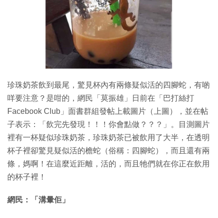
特集
珍珠奶茶飲到最尾，驚見杯內有兩條疑似活的四腳蛇，有啲
咩要注意？是咁的，網民「莫振雄」日前在「巴打絲打
Facebook Club」面書群組發帖上載圖片（上圖），並在帖
子表示：「飲完先發現！！！你會點做？？？」。目測圖片
裡有一杯疑似珍珠奶茶，珍珠奶茶已被飲用了大半，在透明
杯子裡卻驚見疑似活的檐蛇（俗稱：四腳蛇），而且還有兩
條，媽啊！在這麼近距離，活的，而且牠們就在你正在飲用
的杯子裡！
網民：「溝暈佢」