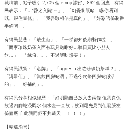
截稿前，帖子吸引 2,705 個 emoji 讚好、862 個回應！有網
民表示：「…“昏迷入院”～」、「幻覺黎既啫，嚇你唔到
既。跟住暈低」、「我吾敢相信是真的」、「好彩唔係剩番
半條啫」。
有網民慈悲：「放生佢」、「一睇都知後期製作啦！」、
「而家珍珠奶茶入面有玩具送咁好…聽日買比小朋友
飲…」、「緣份。。。不過我唔想要！」
有網民識貨：「名牌」、「agnes b 出咗珍珠奶茶咩？」、
「溝暈佢」、「當飲四腳蛇洒，不過今次條四腳蛇係活
的」、「好補的」。
有網民分享相似經歷：「好明顯自己放入去兩條 但我真係
飲過四腳蛇浸既水 個水壺一直飲，飲到尾先見到佢發脹左
係壺底 自此我同佢不共戴天！ ！ ！ ！」
【精選消息】