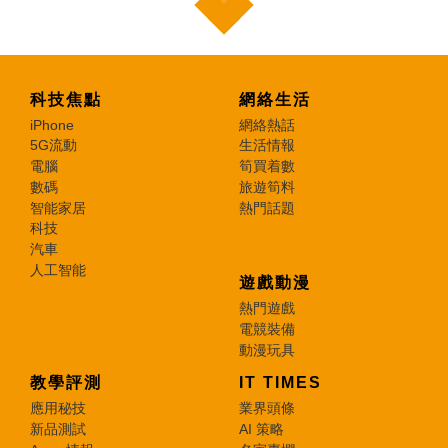
科技焦點
網絡生活
iPhone
網絡熱話
5G流動
生活情報
電腦
筍買着數
數碼
旅遊筍料
智能家居
熱門話題
科技
汽車
人工智能
遊戲動漫
熱門遊戲
電競裝備
動漫玩具
教學評測
IT TIMES
應用秘技
業界頭條
新品測試
AI 策略