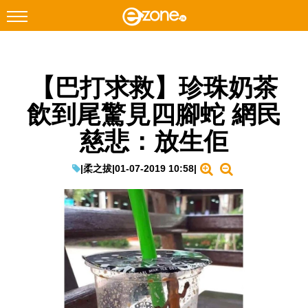
搜尋
【巴打求救】珍珠奶茶
Facebook
Instagram
飲到尾驚見四腳蛇 網民
科技焦點
慈悲：放生佢
網絡生活
遊戲動漫
|
柔之拔
|
01-07-2019 10:58
|
教學評測
EduTech
IT Times
生成式AI與雲端應用
Enterprise Digital Transformation