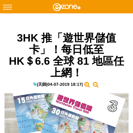
搜尋
3HK 推「遊世界儲值
Facebook
Instagram
卡」！每日低至
科技焦點
HK＄6.6 全球 81 地區任
網絡生活
上網！
遊戲動漫
教學評測
|
天師
|
04-07-2019 18:17
|
EduTech
IT Times
生成式AI與雲端應用
Enterprise Digital Transformation