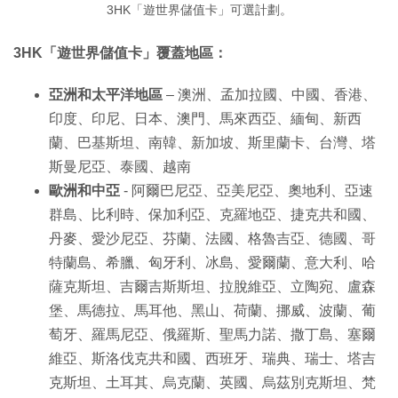
3HK「遊世界儲值卡」可選計劃。
3HK「遊世界儲值卡」覆蓋地區：
亞洲和太平洋地區
– 澳洲、孟加拉國、中國、香港、
印度、印尼、日本、澳門、馬來西亞、緬甸、新西
蘭、巴基斯坦、南韓、新加坡、斯里蘭卡、台灣、塔
斯曼尼亞、泰國、越南
歐洲和中亞
- 阿爾巴尼亞、亞美尼亞、奧地利、亞速
群島、比利時、保加利亞、克羅地亞、捷克共和國、
丹麥、愛沙尼亞、芬蘭、法國、格魯吉亞、德國、哥
特蘭島、希臘、匈牙利、冰島、愛爾蘭、意大利、哈
薩克斯坦、吉爾吉斯斯坦、拉脫維亞、立陶宛、盧森
堡、馬德拉、馬耳他、黑山、荷蘭、挪威、波蘭、葡
萄牙、羅馬尼亞、俄羅斯、聖馬力諾、撒丁島、塞爾
維亞、斯洛伐克共和國、西班牙、瑞典、瑞士、塔吉
克斯坦、土耳其、烏克蘭、英國、烏茲別克斯坦、梵