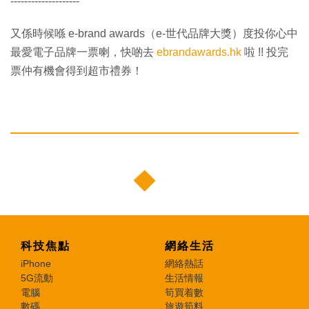
--------------------
又係時候喺 e-brand awards（e-世代品牌大獎）度投你心中
最愛電子品牌一票喇，快啲去
ebrandawards.hk
啦 !! 投完
票仲有機會得到超市禮券！
科技焦點
網絡生活
iPhone
網絡熱話
5G流動
生活情報
電腦
筍買着數
數碼
旅遊筍料