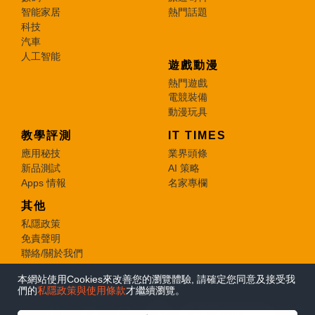
智能家居
熱門話題
科技
汽車
人工智能
遊戲動漫
熱門遊戲
電競裝備
動漫玩具
教學評測
IT TIMES
應用秘技
業界頭條
新品測試
AI 策略
Apps 情報
名家專欄
其他
私隱政策
免責聲明
聯絡/關於我們
本網站使用Cookies來改善您的瀏覽體驗, 請確定您同意及接受我
© 2026 e-zone. All Rights Reserved.
們的
私隱政策與使用條款
才繼續瀏覽。
在Google