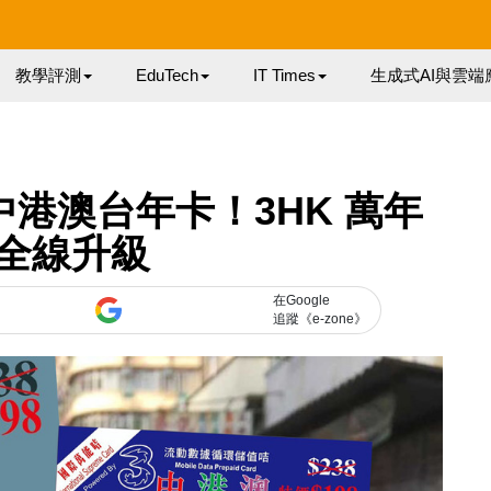
教學評測
EduTech
IT Times
生成式AI與雲端
B 中港澳台年卡！3HK 萬年
全線升級
在Google
追蹤《e-zone》