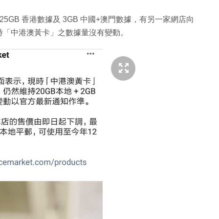
 25GB 香港數據及 3GB 中國+澳門數據，有另一家網店向
時「中港澳黃卡」之數據量沒有變動。