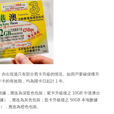
，亦出現過只有部分舊卡升級的情況。如用戶要確保獲升
卡的有效期，均為開卡日起計 1 年。
澳門數據，應改為深藍色包裝；紫卡升級後之 10GB 中港澳台
體數據），應改為灰色包裝；藍卡升級後之 50GB 本地數據
體數據），應改為橙色包裝。