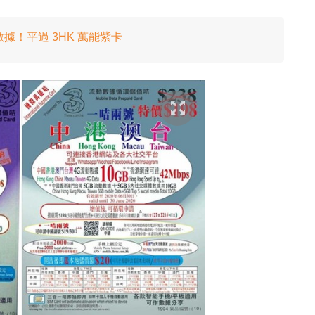
數據！平過 3HK 萬能紫卡