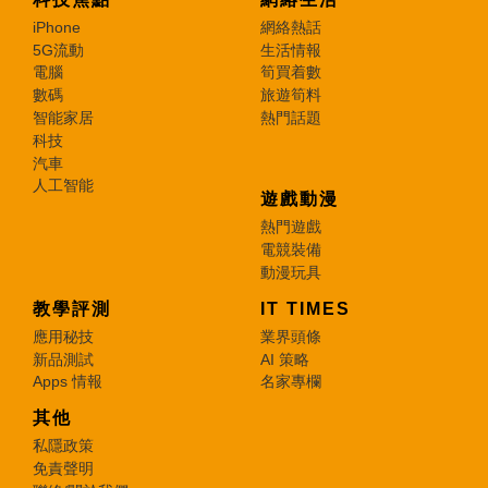
iPhone
網絡熱話
5G流動
生活情報
電腦
筍買着數
數碼
旅遊筍料
智能家居
熱門話題
科技
汽車
人工智能
遊戲動漫
熱門遊戲
電競裝備
動漫玩具
教學評測
IT TIMES
應用秘技
業界頭條
新品測試
AI 策略
Apps 情報
名家專欄
其他
私隱政策
免責聲明