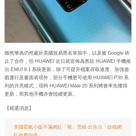
雖然華為仍然處於美國貿易黑名單當中，以及被 Google 終
止了合作，但 HUAWEI 近日就宣佈為舊款 HUAWEI 手機推
出 EMUI 9.1 系統更新，除了可提升檔案存取速度、加強遊
戲運行及畫面表現外，部分手機更可使用 HUAWEI P30 系
列的月亮模式，現時 HUAWEI Mate 20 系列將會率先獲得
更新，而其他手機亦會陸續更新。
【精選消息】
美國霸氣小販不滿網紅「呃」雪糕 出告示「自稱網
紅收費加倍」