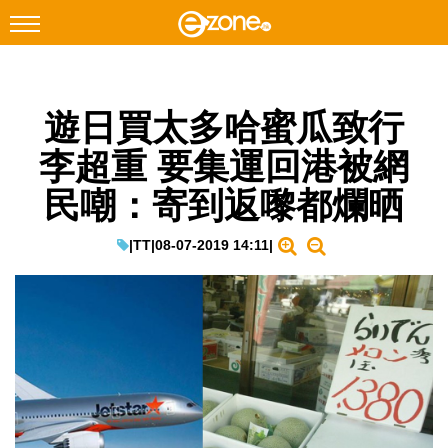
搜尋
遊日買太多哈蜜瓜致行
Facebook
Instagram
李超重 要集運回港被網
科技焦點
民嘲：寄到返嚟都爛晒
網絡生活
遊戲動漫
|
TT
|
08-07-2019 14:11
|
教學評測
EduTech
IT Times
生成式AI與雲端應用
Enterprise Digital Transformation