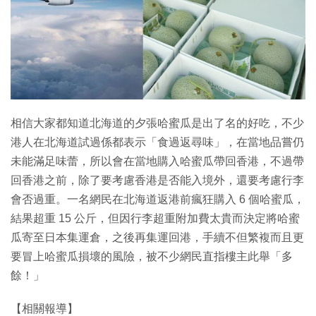
特集
相信大家都知道北海道的夕張哈蜜瓜是出了名的好吃，不少
港人在北海道試過係都表示「食過返尋味」，在當地品嘗仍
未能滿足味蕾，所以會在當地購入哈蜜瓜帶回香港，不過帶
回香港之前，除了要考慮香港是否能入境外，還要考慮行李
會否過重。一名網民在北海道返港前瘋狂購入 6 個哈蜜瓜，
結果超重 15 公斤，但因行李超重附加費太貴而決定將哈蜜
瓜寄至日本集運倉，之後再集運回港，手續不但繁複而且更
要冒上哈蜜瓜損壞的風險，被不少網民直指樓主此舉「多
餘！」
【相關報導】