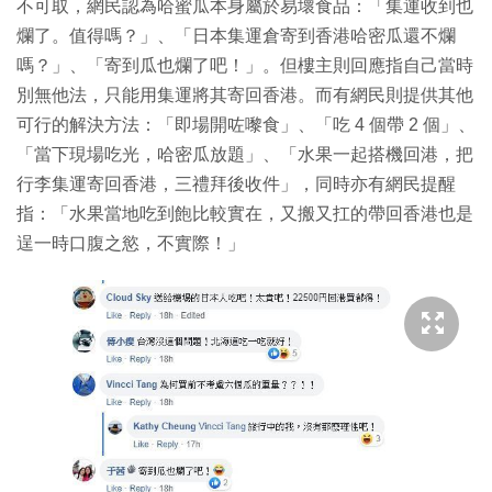
不可取，網民認為哈蜜瓜本身屬於易壞食品：「集運收到也
爛了。值得嗎？」、「日本集運倉寄到香港哈密瓜還不爛
嗎？」、「寄到瓜也爛了吧！」。但樓主則回應指自己當時
別無他法，只能用集運將其寄回香港。而有網民則提供其他
可行的解決方法：「即場開咗嚟食」、「吃 4 個帶 2 個」、
「當下現場吃光，哈密瓜放題」、「水果一起搭機回港，把
行李集運寄回香港，三禮拜後收件」，同時亦有網民提醒
指：「水果當地吃到飽比較實在，又搬又扛的帶回香港也是
逞一時口腹之慾，不實際！」