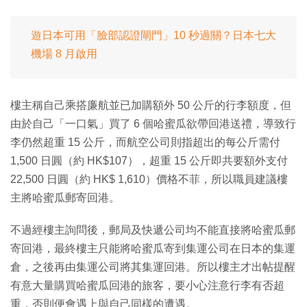
遊日本可用「臉部認證閘門」10 秒過關？日本七大
機場 8 月啟用
樓主稱自己乘搭廉航並已加購額外 50 公斤的行李額度，但
由於自己「一口氣」買了 6 個哈蜜瓜欲帶回港送禮，導致行
李仍然超重 15 公斤，而航空公司則指超出的每公斤需付
1,500 日圓（約 HK$107），超重 15 公斤即共要額外支付
22,500 日圓（約 HK$ 1,610）價格不菲，所以職員建議樓
主將哈蜜瓜郵寄回港。
不過經樓主詢問後，郵局及快遞公司均不能直接將哈蜜瓜郵
寄回港，最終樓主只能將哈蜜瓜寄到集運公司在日本的集運
倉，之後再由集運公司將其集運回港。所以樓主才出帖提醒
有意大量購買哈蜜瓜回港的旅客，要小心注意行李有否超
重，否則便會遇上與自己同樣的遭遇。