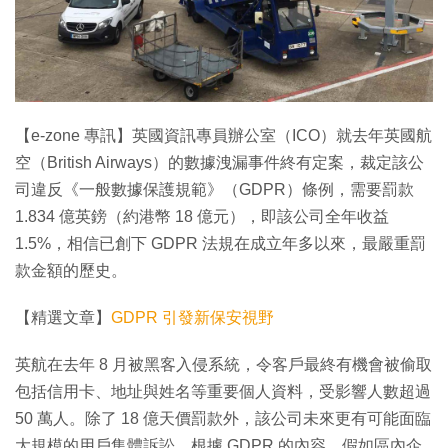
【e-zone 專訊】英國資訊專員辦公室（ICO）就去年英國航
空（British Airways）的數據洩漏事件終有定案，裁定該公
司違反《一般數據保護規範》（GDPR）條例，需要罰款
1.834 億英鎊（約港幣 18 億元），即該公司全年收益
1.5%，相信已創下 GDPR 法規在成立年多以來，最嚴重罰
款金額的歷史。
【精選文章】
GDPR 引發新保安視野
英航在去年 8 月被黑客入侵系統，令客戶最終有機會被偷取
包括信用卡、地址與姓名等重要個人資料，受影響人數超過
50 萬人。除了 18 億天價罰款外，該公司未來更有可能面臨
大規模的用戶集體訴訟。根據 GDPR 的內容，假如區內企