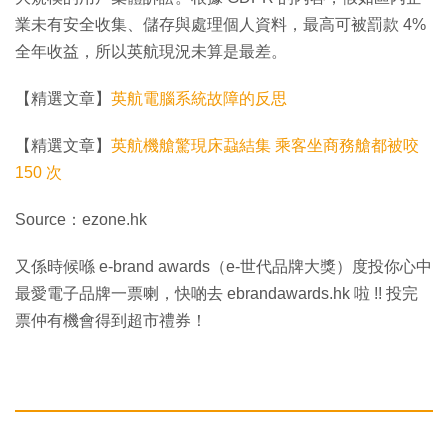
業未有安全收集、儲存與處理個人資料，最高可被罰款 4%
全年收益，所以英航現況未算是最差。
【精選文章】
英航電腦系統故障的反思
【精選文章】
英航機艙驚現床蝨結集 乘客坐商務艙都被咬
150 次
Source：ezone.hk
又係時候喺 e-brand awards（e-世代品牌大獎）度投你心中
最愛電子品牌一票喇，快啲去 ebrandawards.hk 啦 !! 投完
票仲有機會得到超市禮券！