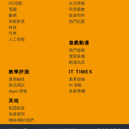
5G流動
生活情報
電腦
筍買着數
數碼
旅遊筍料
智能家居
熱門話題
科技
汽車
人工智能
遊戲動漫
熱門遊戲
電競裝備
動漫玩具
教學評測
IT TIMES
應用秘技
業界頭條
新品測試
AI 策略
Apps 情報
名家專欄
其他
私隱政策
免責聲明
聯絡/關於我們