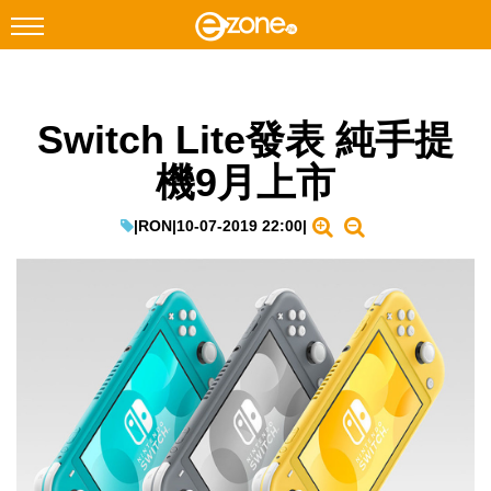
搜尋
Switch Lite發表 純手提
Facebook
Instagram
機9月上市
科技焦點
網絡生活
|
RON
|
10-07-2019 22:00
|
遊戲動漫
教學評測
EduTech
IT Times
生成式AI與雲端應用
Enterprise Digital Transformation