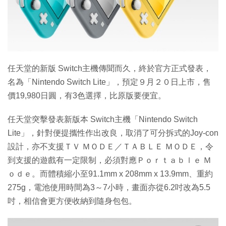
特集
任天堂的新版 Switch主機傳聞而久，終於官方正式發表，
名為「Nintendo Switch Lite」，預定９月２０日上市，售
價19,980日圓，有3色選擇，比原版要便宜。
任天堂突擊發表新版本 Switch主機「Nintendo Switch
Lite」，針對便提攜性作出改良，取消了可分拆式的Joy-con
設計，亦不支援ＴＶ ＭＯＤＥ／ＴＡＢＬＥ ＭＯＤＥ，令
到支援的遊戲有一定限制，必須對應Ｐｏｒｔａｂｌｅ Ｍ
ｏｄｅ。而體積縮小至91.1mm x 208mm x 13.9mm、重約
275g，電池使用時間為3～7小時，畫面亦從6.2吋改為5.5
吋，相信會更方便收納到隨身包包。