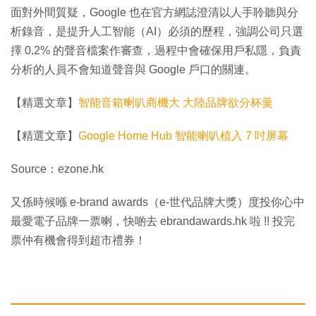
面對外間質疑，Google 也在官方網誌澄清以人手聆聽與分
析錄音，是提升人工智能（AI）必須的歷程，強調公司只選
擇 0.2% 的聲音檔案作審查，過程中會確保用戶私隱，負責
分析的人員不會知道聲音與 Google 戶口的關連。
【精選文章】
智能音箱喇叭商機大 大陸品牌欲分杯羹
【精選文章】
Google Home Hub 智能喇叭植入 7 吋屏幕
Source：ezone.hk
又係時候喺 e-brand awards（e-世代品牌大獎）度投你心中
最愛電子品牌一票喇，快啲去 ebrandawards.hk 啦 !! 投完
票仲有機會得到超市禮券！