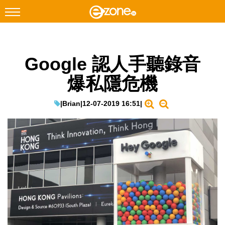
搜尋
Google 認人手聽錄音
Facebook
Instagram
爆私隱危機
科技焦點
網絡生活
|
Brian
|
12-07-2019 16:51
|
遊戲動漫
教學評測
EduTech
IT Times
生成式AI與雲端應用
Enterprise Digital Transformation