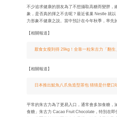
不少追求健康的朋友為了不想攝取高糖而變胖，
象，是否真的揮之不去呢？最近雀巢 Nestle 就以「無添
力形象不健康之說。當中預計在今年秋季，率先
【相關報道】
厭食女瘦到得 29kg！全靠一粒朱古力「翻
【相關報道】
日本推出魷魚八爪魚造型茶包 猜猜是什麼口
平常的朱古力為了更易入口，通常會多加食糖，減卻
食糖」朱古力 Cacao Fruit Chocolat