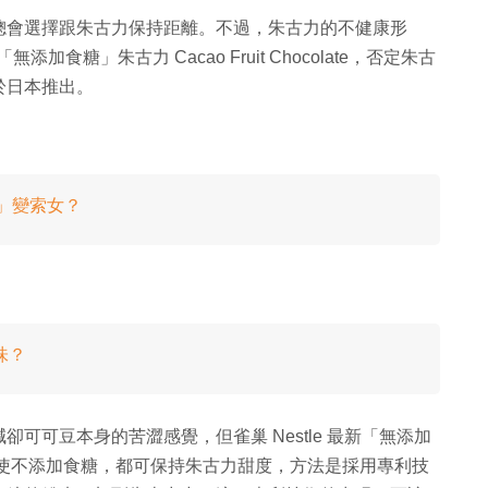
總會選擇跟朱古力保持距離。不過，朱古力的不健康形
加食糖」朱古力 Cacao Fruit Chocolate，否定朱古
於日本推出。
生」變索女？
味？
可可豆本身的苦澀感覺，但雀巢 Nestle 最新「無添加
e，特別在即使不添加食糖，都可保持朱古力甜度，方法是採用專利技