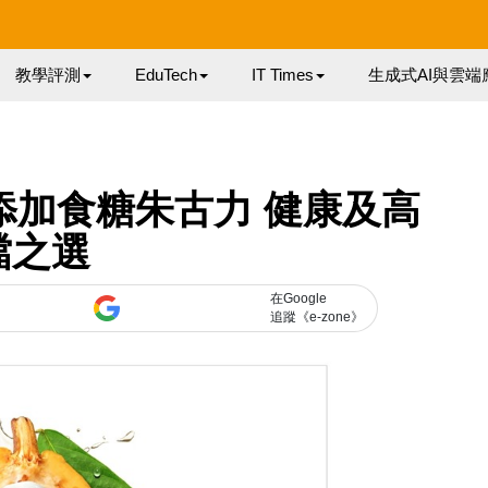
教學評測
EduTech
IT Times
生成式AI與雲端
推無添加食糖朱古力 健康及高
檔之選
在Google
追蹤《e-zone》