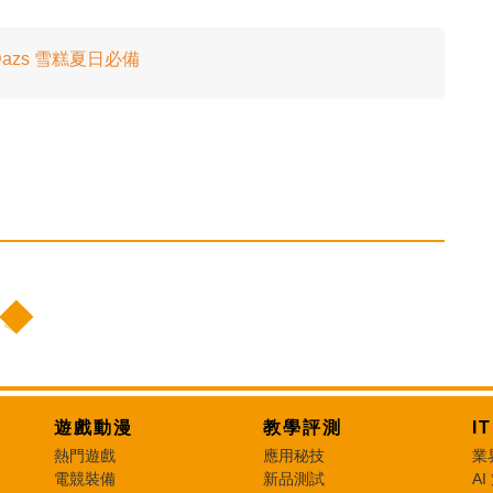
azs 雪糕夏日必備
遊戲動漫
教學評測
I
熱門遊戲
應用秘技
業
電競裝備
新品測試
AI