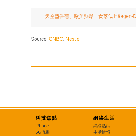
「天空藍香蕉」歐美熱爆！食落似 Häagen-D
Source:
CNBC
,
Nestle
科技焦點
網絡生活
iPhone
網絡熱話
5G流動
生活情報