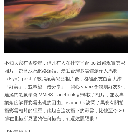
特集
不知大家有否發覺，但凡有人在社交平台 po 出超現實雲彩
照片，都會成為網絡熱話。最近台灣多媒體創作人馬賽
（Kyo）post 了數張絕美彩雲相片後，都被網友留言大讚
「好美」，並希望「借分享」，開心 share 予親朋好友外，
連澳門氣象學會 MMetS Facebook 都轉載了相片，並以專
業角度解釋彩雲出現的因由。ezone.hk 訪問了馬賽有關拍
攝彩雲相片的經歷，他坦言這次攝下的彩雲，比他至今 20
趟在北極所見過的任何極光，都還炫麗耀眼！