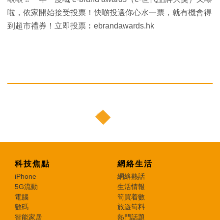
啦，依家開始接受投票！快啲投選你心水一票，就有機會得
到超市禮券！立即投票︰ebrandawards.hk
科技焦點
網絡生活
iPhone
網絡熱話
5G流動
生活情報
電腦
筍買着數
數碼
旅遊筍料
智能家居
熱門話題