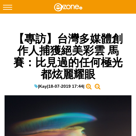
搜尋
【專訪】台灣多媒體創
Facebook
Instagram
作人捕獲絕美彩雲 馬
科技焦點
賽：比見過的任何極光
網絡生活
都炫麗耀眼
遊戲動漫
教學評測
|
Kay
|
18-07-2019 17:44
|
EduTech
IT Times
生成式AI與雲端應用
Enterprise Digital Transformation