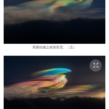
馬賽拍攝之絕美彩雲。（五）