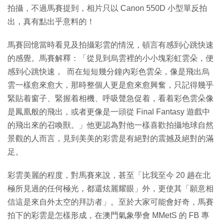
拍攝，不過馬賽提到，相片只以 Canon 550D 小型單反拍
出，真有點出乎意料的！
馬賽回憶當時看見及拍攝彩雲的情況，頓言有感到心跳快速
的感覺。馬賽解釋：「從見到烏雲裡的小小塊彩虹雲朵，便
感到心跳快速， 而在短短幾分鐘內彩色雲朵，像是飛出烏
雲一樣愈來愈大，那時整個人更是愈來愈興奮，只記得幾乎
緊貼着窗子、緊握着相機、呼吸聲急促着，看着彩色雲朵像
是鳳凰般的飛出，或者更像是一頭從 Final Fantasy 遊戲中
的飛出來的召喚獸。」他更認為對他一樣喜歡拍攝地球自然
景觀的人而言，見到美美的彩雲是有絕對的震撼及絕對的滿
足。
彩雲美麗的程度，對馬賽來說，甚至「比我至今 20 趟在北
極所見過的任何極光，都還炫麗耀眼」外，更使其「願意相
信這是來自外太空的拜訪者」。至於大家可能會好奇，馬賽
拍下的彩雲是怎樣形成，在澳門氣象學會 MMetS 的 FB 專