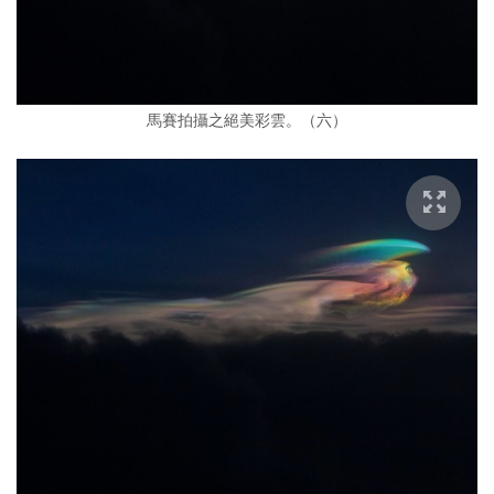
馬賽拍攝之絕美彩雲。（六）