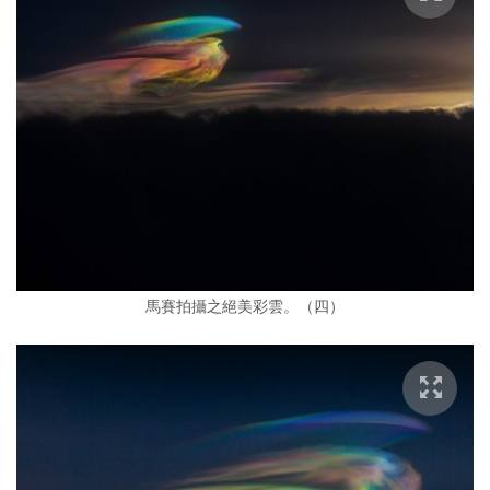
馬賽拍攝之絕美彩雲。（四）