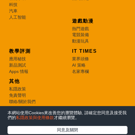
科技
汽車
人工智能
遊戲動漫
熱門遊戲
電競裝備
動漫玩具
教學評測
IT TIMES
應用秘技
業界頭條
新品測試
AI 策略
Apps 情報
名家專欄
其他
私隱政策
免責聲明
聯絡/關於我們
本網站使用Cookies來改善您的瀏覽體驗, 請確定您同意及接受我
© 2026 e-zone. All Rights Reserved.
們的
私隱政策與使用條款
才繼續瀏覽。
在Google
同意及關閉
追蹤《e-zone》