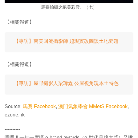
馬賽拍攝之絕美彩雲。（七）
【相關報道】
【專訪】南美回流攝影師 超現實改圖談土地問題
【相關報道】
【專訪】屋邨攝影人梁瑋鑫 公屋視角現本土特色
Source:
馬賽 Facebook
,
澳門氣象學會 MMetS Facebook
,
ezone.hk
----------
喂喂 !! 一年一度嘅 e-brand awards（e-世代品牌大獎）又嚟