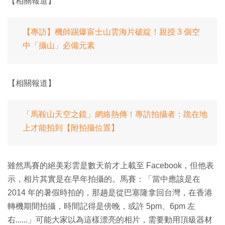
【相關報道】
【專訪】機師踢爆富士山雲海片破綻！親授 3 個空
中「攝山」必備元素
【相關報道】
「馬鞍山天空之鏡」網絡熱傳！專訪拍攝者：跪在地
上才能拍到【附拍攝位置】
雖然馬賽的絕美彩雲是數天前才上載至 Facebook，但他表
示，相片其實是在早年拍攝的。馬賽：「當中應該是在
2014 年的暑假時拍的，那趟是從巴塞隆拿回台灣，在香港
轉機期間拍攝，時間記得是傍晚，或許 5pm、6pm 左
右......」可能大家以為這樣漂亮的相片，需要動用頂級器材