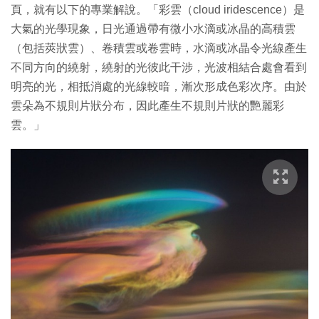
頁，就有以下的專業解說。「彩雲（cloud iridescence）是
大氣的光學現象，日光通過帶有微小水滴或冰晶的高積雲
（包括莢狀雲）、卷積雲或卷雲時，水滴或冰晶令光線產生
不同方向的繞射，繞射的光彼此干涉，光波相結合處會看到
明亮的光，相抵消處的光線較暗，漸次形成色彩次序。由於
雲朵為不規則片狀分布，因此產生不規則片狀的艷麗彩
雲。」