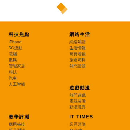
科技焦點
網絡生活
iPhone
網絡熱話
5G流動
生活情報
電腦
筍買着數
數碼
旅遊筍料
智能家居
熱門話題
科技
汽車
人工智能
遊戲動漫
熱門遊戲
電競裝備
動漫玩具
教學評測
IT TIMES
應用秘技
業界頭條