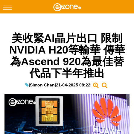
搜尋
美收緊AI晶片出口 限制
Facebook
Instagram
NVIDIA H20等輸華 傳華
科技焦點
為Ascend 920為最佳替
網絡生活
代品下半年推出
遊戲動漫
教學評測
|
Simon Chan
|
21-04-2025 08:22
|
EduTech
IT Times
生成式AI與雲端應用
Enterprise Digital Transformation