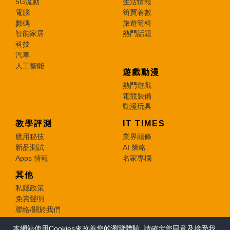
5G流動
生活情報
電腦
筍買着數
數碼
旅遊筍料
智能家居
熱門話題
科技
汽車
人工智能
遊戲動漫
熱門遊戲
電競裝備
動漫玩具
教學評測
IT TIMES
應用秘技
業界頭條
新品測試
AI 策略
Apps 情報
名家專欄
其他
私隱政策
免責聲明
聯絡/關於我們
本網站使用Cookies來改善您的瀏覽體驗, 請確定您同意及接受我
© 2026 e-zone. All Rights Reserved.