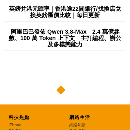
英鎊兌港元匯率 | 香港逾22間銀行/找換店兌
換英鎊匯價比較｜每日更新
阿里巴巴發佈 Qwen 3.8-Max 2.4 萬億參
數、100 萬 Token 上下文 主打編程、辦公
及多模態能力
科技焦點
網絡生活
iPhone
網絡熱話