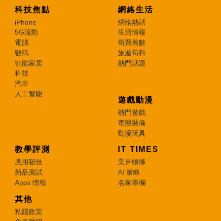
科技焦點
網絡生活
iPhone
網絡熱話
5G流動
生活情報
電腦
筍買着數
數碼
旅遊筍料
智能家居
熱門話題
科技
汽車
人工智能
遊戲動漫
熱門遊戲
電競裝備
動漫玩具
教學評測
IT TIMES
應用秘技
業界頭條
新品測試
AI 策略
Apps 情報
名家專欄
其他
私隱政策