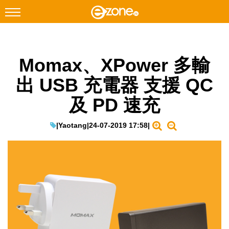
搜尋
Momax、XPower 多輸
Facebook
Instagram
出 USB 充電器 支援 QC
科技焦點
及 PD 速充
網絡生活
遊戲動漫
|
Yaotang
|
24-07-2019 17:58
|
教學評測
EduTech
IT Times
生成式AI與雲端應用
Enterprise Digital Transformation