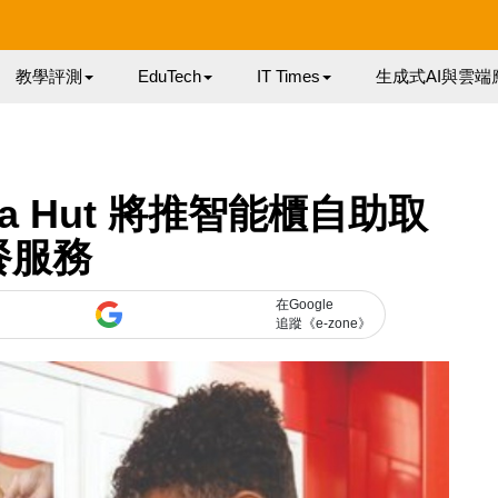
教學評測
EduTech
IT Times
生成式AI與雲端
zza Hut 將推智能櫃自助取
餐服務
在Google
追蹤《e-zone》