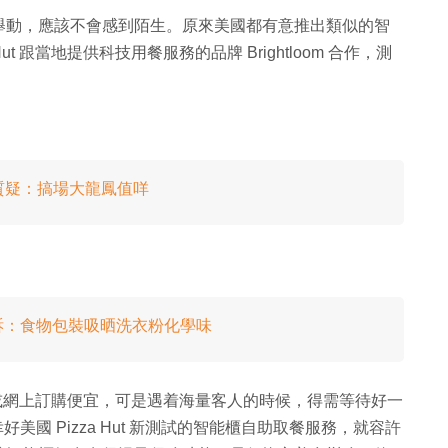
舉動，應該不會感到陌生。原來美國都有意推出類似的智
t 跟當地提供科技用餐服務的品牌 Brightloom 合作，測
民質疑：搞場大龍鳳值咩
訴：食物包裝吸晒洗衣粉化學味
比堂食或網上訂購便宜，可是遇着海量客人的時候，得需等待好一
好美國 Pizza Hut 新測試的智能櫃自助取餐服務，就容許