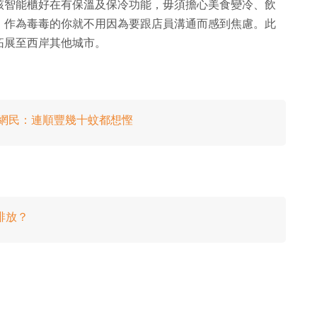
該智能櫃好在有保溫及保冷功能，毋須擔心美食變冷、飲
，作為毒毒的你就不用因為要跟店員溝通而感到焦慮。此
拓展至西岸其他城市。
櫃 網民：連順豐幾十蚊都想慳
排放？