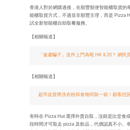
香港人對於網購過後，在順豐順便智能櫃取貨的
能櫃取貨方式，不過並非順豐主理，而是 Pizza Hu
試全新智能櫃自助取餐服務。
【相關報道】
「速遞騙子」送件上門為呃 HK＄20？ 網
【相關報道】
超市送貨將洗衣粉與食物同裝一箱！顧客控
有時在 Pizza Hut 選擇外賣自取，沒錯是
段時間才可取走 pizza 及飲品，代價認真不小。幸