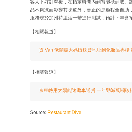
客人下好訂單後，在指定時間內到智能櫃到取。
品不夠凍而影響其味道外，更正的是過程全自助
服務現於加州荷里活一帶進行測試，預計下年會
【相關報道】
貨 Van 佬鬧爆大媽留送貨地址到化妝品專
【相關報道】
京東轉用太陽能速遞車送貨 一年勁減萬噸碳
Source:
Restaurant Dive