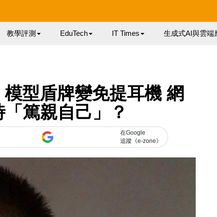
教學評測
EduTech
IT Times
生成式AI與雲端
05 模型盾牌變免提耳機 網
時「篤親自己」？
在Google
追蹤《e-zone》