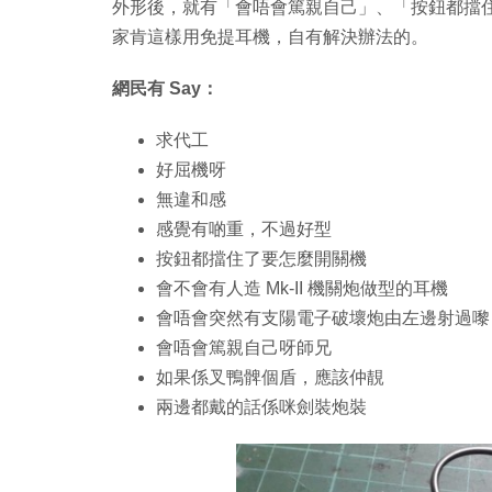
外形後，就有「會唔會篤親自己」、「按鈕都擋
家肯這樣用免提耳機，自有解決辦法的。
網民有 Say：
求代工
好屈機呀
無違和感
感覺有啲重，不過好型
按鈕都擋住了要怎麼開關機
會不會有人造 Mk-II 機關炮做型的耳機
會唔會突然有支陽電子破壞炮由左邊射過嚟
會唔會篤親自己呀師兄
如果係叉鴨髀個盾，應該仲靚
兩邊都戴的話係咪劍裝炮裝