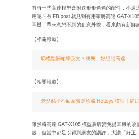
有時一些高達模型會附送形形色色的配件，不過
用呢？有 FB post 就見到有用家將高達 GAT
耳機，帶來意想不到的創意外觀，看來頗有新鮮
【相關報道】
睇模型開箱學英文？網民：好想砌高達
【相關報道】
老父怨子不回家賣走珍藏 Hottoys 模型！
雖然將高達 GAT-X105 模型盾牌變免提耳
殼，但當中都足以得到網友的讚許，大讚「好正