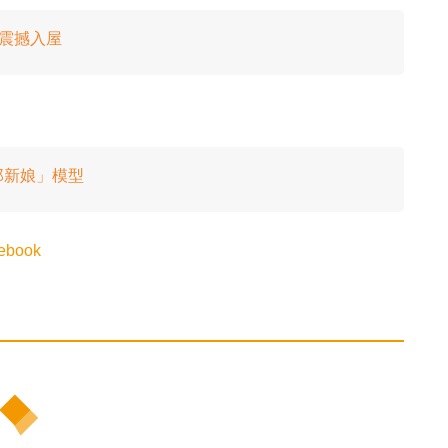
型震撼入屋
郎新娘」模型
ebook