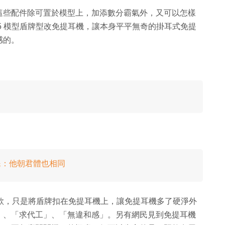
這些配件除可置於模型上，加添數分霸氣外，又可以怎樣
-X105 模型盾牌型改免提耳機，讓本身平平無奇的掛耳式免提
感的。
網民：他朝君體也相同
機的改款，只是將盾牌扣在免提耳機上，讓免提耳機多了硬淨外
」、「求代工」、「無違和感」。另有網民見到免提耳機