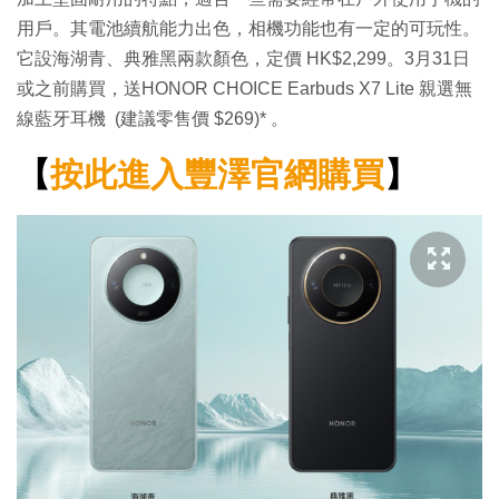
用戶。其電池續航能力出色，相機功能也有一定的可玩性。
它設海湖青、典雅黑兩款顏色，定價 HK$2,299。3月31日
或之前購買，送HONOR CHOICE Earbuds X7 Lite 親選無
線藍牙耳機 (建議零售價 $269)* 。
【
按此進入豐澤官網購買
】