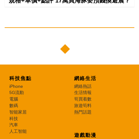
規格+車價+點評 17萬買海豚要預錢換避震？
科技焦點
網絡生活
iPhone
網絡熱話
5G流動
生活情報
電腦
筍買着數
數碼
旅遊筍料
智能家居
熱門話題
科技
汽車
人工智能
遊戲動漫