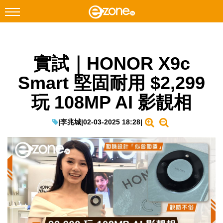
搜尋
實試｜HONOR X9c
Facebook
Instagram
Smart 堅固耐用 $2,299
科技焦點
玩 108MP AI 影靚相
網絡生活
遊戲動漫
|
李兆城
|
02-03-2025 18:28
|
教學評測
EduTech
IT Times
生成式AI與雲端應用
Enterprise Digital Transformation