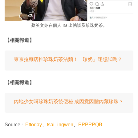
蔡英文亦在個人 IG 出帖談及珍珠奶茶。
【相關報道】
東京拉麵店推珍珠奶茶沾麵！「珍奶」迷想試嗎？
【相關報道】
內地少女喝珍珠奶茶後便秘 成因竟因體內藏珍珠？
Source：
Ettoday
、
tsai_ingwen
、
PPPPPQB