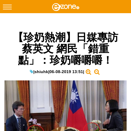
搜尋
【珍奶熱潮】日媒專訪
Facebook
Instagram
蔡英文 網民「錯重
科技焦點
點」：珍奶嚼嚼嚼！
網絡生活
遊戲動漫
|
shiuhk
|
06-08-2019 13:51
|
教學評測
EduTech
IT Times
生成式AI與雲端應用
Enterprise Digital Transformation