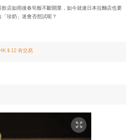
茶飲店如雨後春筍般不斷開業，如今就連日本拉麵店也要
位「珍奶」迷會否想試呢？
K＄12 有交易