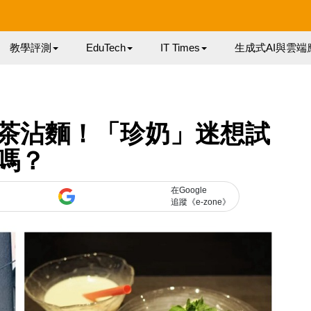
教學評測
EduTech
IT Times
生成式AI與雲端
茶沾麵！「珍奶」迷想試
嗎？
在Google
追蹤《e-zone》