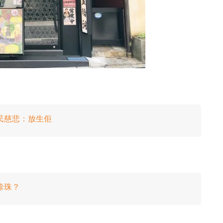
民慈悲：放生佢
珍珠？