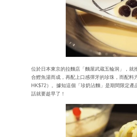
位於日本東京的拉麵店「麵屋武蔵五輪洞」，就
合鰹魚湯而成，再配上口感彈牙的珍珠，而配料方面
HK$72）。據知這個「珍奶沾麵」是期間限定產品，
話就要趁早了！