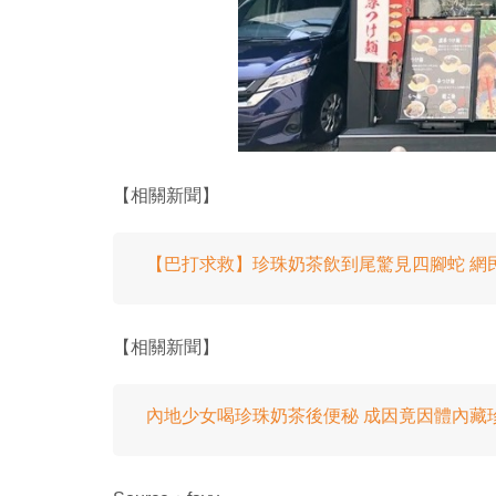
【相關新聞】
【巴打求救】珍珠奶茶飲到尾驚見四腳蛇 網
【相關新聞】
內地少女喝珍珠奶茶後便秘 成因竟因體內藏