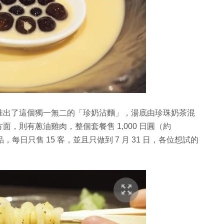
推出了這個獨一無二的「珍奶沾麵」，湯底由珍珠奶茶混
，則有蔥油雞肉，整個套餐售 1,000 日圓（約
每日只售 15 客，並且只做到 7 月 31 日，各位想試的