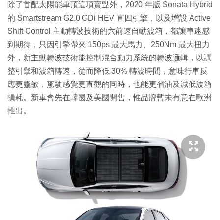
除了首配太陽能車頂這項賣點外，2020 年版 Sonata Hybrid
的 Smartstream G2.0 GDi HEV 直四引擎，以及增設 Active
Shift Control 主動轉波技術的六前速自動波箱，都讓車迷感
到期待，只因引擎帶來 150ps 最大馬力、250Nm 最大扭力
外，新主動轉波技術能控制混合動力系統的轉波邏輯，以調
整引擎和波箱轉速，從而降低 30% 轉波時間，意味行車反
應更靈敏，駕駛感覺更直觀的同時，也能更省油及減低波箱
損耗。新車會先在韓國及美國開售，惟品牌暫未有意在歐洲
推出。