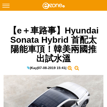
搜尋
【e＋車路事】Hyundai
Facebook
Instagram
Sonata Hybrid 首配太
科技焦點
陽能車頂！韓美兩國推
網絡生活
出試水溫
遊戲動漫
教學評測
|
Kay
|
07-08-2019 15:41
|
EduTech
IT Times
生成式AI與雲端應用
Enterprise Digital Transformation