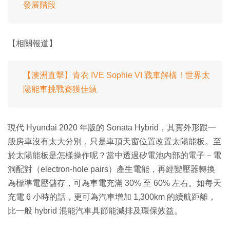
發展階段
【相關報道】
【澳洲直擊】青衣 IVE Sophie VI 戰車解構！世界太
陽能車挑戰賽獲佳績
現代 Hyundai 2020 年版的 Sonata Hybrid，其實外形跟一
般房車沒有太大分別，只是車頂天窗位置改置太陽能板。至
於太陽能板是怎樣操作呢？當中透過矽電池內部的電子－電
洞配對（electron-hole pairs）產生電能，再經變壓器轉換
為標準電壓儲存，可為車電充滿 30% 至 60% 左右。如每天
充電 6 小時的話，更可為汽車增加 1,300km 的續航距離，
比一般 hybrid 混能汽車具節能減排及環保效益。