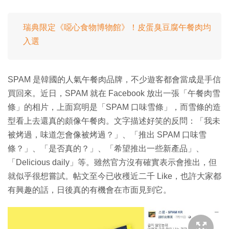
瑞典限定《噁心食物博物館》！皮蛋臭豆腐午餐肉均
入選
SPAM 是韓國的人氣午餐肉品牌，不少遊客都會當成是手信
買回來。近日，SPAM 就在 Facebook 放出一張「午餐肉雪
條」的相片，上面寫明是「SPAM 口味雪條」，而雪條的造
型看上去還真的頗像午餐肉。文字描述好笑的反問：「我未
被烤過，味道怎會像被烤過？」、「推出 SPAM 口味雪
條？」、「是否真的？」、「希望推出一些新產品」、
「Delicious daily」等。雖然官方沒有確實表示會推出，但
就似乎很想嘗試。帖文至今已收穫近二千 Like，也許大家都
有興趣的話，日後真的有機會在市面見到它。