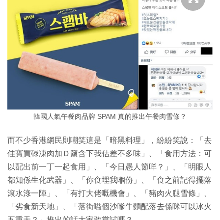
韓國人氣午餐肉品牌 SPAM 真的推出午餐肉雪條？
而不少香港網民則嘲笑這是「暗黑料理」，紛紛笑說：「去
佳寶買碌凍肉加Ｄ鹽含下我估差不多味」、「食用方法：可
以配出前一丁一起食用」、「今日愚人節咩？」、「明眼人
都知係生化武器」、「你食埋我嗰份」、「食之前記得擺落
滾水淥一陣」、「有打大佬嘅機會」、「豬肉火腿雪條」、
「劣食新天地」、「落街嗌個沙嗲牛麵配落去係咪可以冰火
五重天？」推出的話大家敢嘗試嗎？