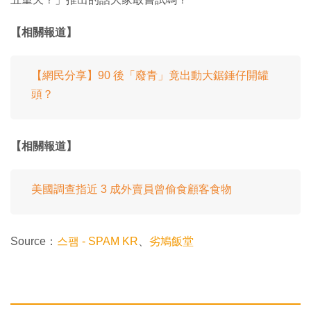
【相關報道】
【網民分享】90 後「廢青」竟出動大鋸錘仔開罐
頭？
【相關報道】
美國調查指近 3 成外賣員曾偷食顧客食物
Source：
스팸 - SPAM KR
、
劣鳩飯堂