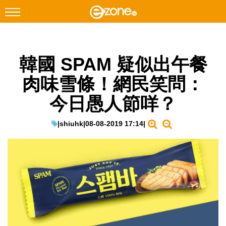
搜尋
韓國 SPAM 疑似出午餐
Facebook
Instagram
肉味雪條！網民笑問：
科技焦點
今日愚人節咩？
網絡生活
遊戲動漫
|
shiuhk
|
08-08-2019 17:14
|
教學評測
EduTech
IT Times
生成式AI與雲端應用
Enterprise Digital Transformation