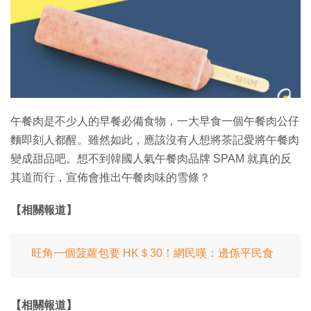
特集
午餐肉是不少人的早餐必備食物，一大早食一個午餐肉公仔
麵即刻人都醒。雖然如此，應該沒有人想將茶記愛將午餐肉
變成甜品吧。想不到韓國人氣午餐肉品牌 SPAM 就真的反
其道而行，宣佈會推出午餐肉味的雪條？
【相關報道】
旺角一個菠蘿包要 HK＄30！網民嘆：邊係平民食
【相關報道】