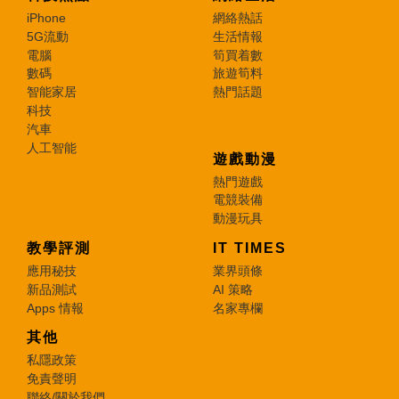
iPhone
網絡熱話
5G流動
生活情報
電腦
筍買着數
數碼
旅遊筍料
智能家居
熱門話題
科技
汽車
人工智能
遊戲動漫
熱門遊戲
電競裝備
動漫玩具
教學評測
IT TIMES
應用秘技
業界頭條
新品測試
AI 策略
Apps 情報
名家專欄
其他
私隱政策
免責聲明
聯絡/關於我們