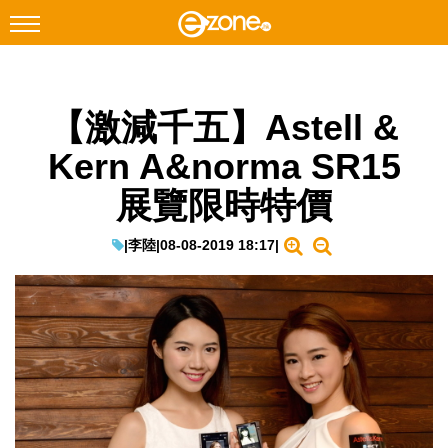
搜尋
【激減千五】Astell &
Facebook
Instagram
Kern A&norma SR15
科技焦點
展覽限時特價
網絡生活
遊戲動漫
|
李陸
|
08-08-2019 18:17
|
教學評測
EduTech
IT Times
生成式AI與雲端應用
Enterprise Digital Transformation