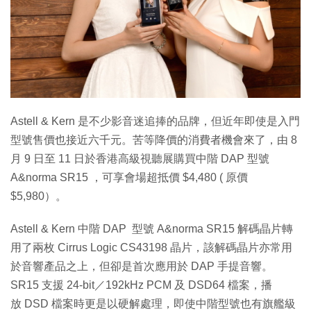
特集
Astell & Kern 是不少影音迷追捧的品牌，但近年即使是入門
型號售價也接近六千元。苦等降價的消費者機會來了，由 8
月 9 日至 11 日於香港高級視聽展購買中階 DAP 型號
A&norma SR15 ，可享會場超抵價 $4,480 ( 原價
$5,980）。
Astell & Kern 中階 DAP 型號 A&norma SR15 解碼晶片轉
用了兩枚 Cirrus Logic CS43198 晶片，該解碼晶片亦常用
於音響產品之上，但卻是首次應用於 DAP 手提音響。
SR15 支援 24-bit／192kHz PCM 及 DSD64 檔案，播
放 DSD 檔案時更是以硬解處理，即使中階型號也有旗艦級