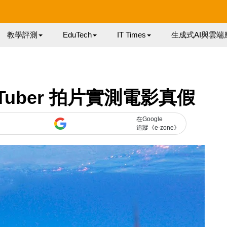
教學評測
EduTech
IT Times
生成式AI與雲端
uber 拍片實測電影真假
在Google
追蹤《e-zone》