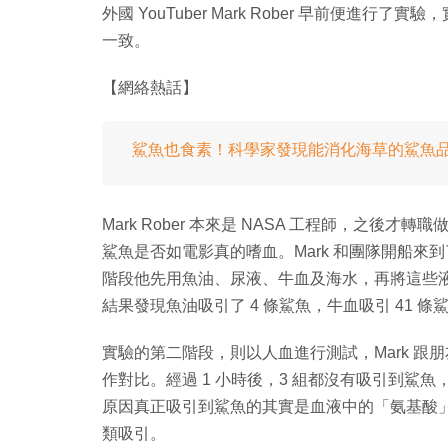
外國 YouTuber Mark Rober 早前便
一致。
【網絡熱話】
鯊魚也食素！科學家發現能消化海草的鯊魚
Mark Rober 本來是 NASA 工程師，之後才
鯊魚是否如電影真的嗜血。Mark 和團隊開船
階段他先用魚油、尿液、牛血及海水，再將這些
結果發現魚油吸引了 4 條鯊魚，牛血吸引 41 
實驗的第二階段，則以人血進行測試，Mark 
作對比。經過 1 小時後，3 組都沒有吸引到鯊
原因真正吸引到鯊魚的其實是血液中的「氨基酸
類吸引。