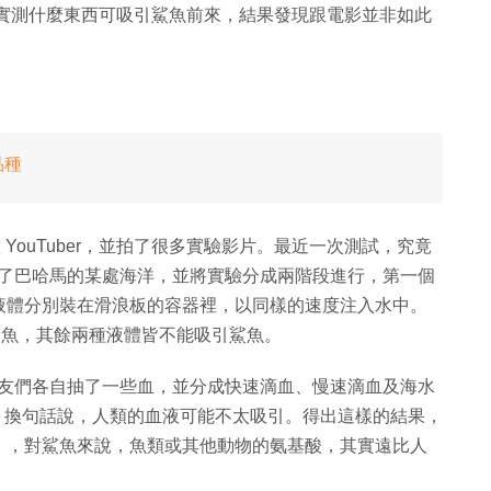
進行了實驗，實測什麼東西可吸引鯊魚前來，結果發現跟電影並非如此
品種
轉職做 YouTuber，並拍了很多實驗影片。最近一次測試，究竟
來到了巴哈馬的某處海洋，並將實驗分成兩階段進行，第一個
液體分別裝在滑浪板的容器裡，以同樣的速度注入水中。
條鯊魚，其餘兩種液體皆不能吸引鯊魚。
跟朋友們各自抽了一些血，並分成快速滴血、慢速滴血及海水
魚，換句話說，人類的血液可能不太吸引。得出這樣的結果，
」，對鯊魚來說，魚類或其他動物的氨基酸，其實遠比人