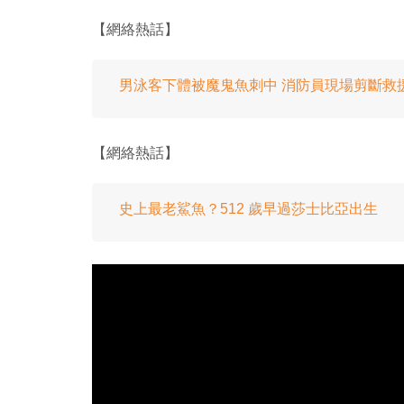
【網絡熱話】
男泳客下體被魔鬼魚刺中 消防員現場剪斷救
【網絡熱話】
史上最老鯊魚？512 歲早過莎士比亞出生