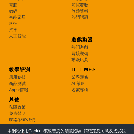
電腦
筍買着數
數碼
旅遊筍料
智能家居
熱門話題
科技
汽車
人工智能
遊戲動漫
熱門遊戲
電競裝備
動漫玩具
教學評測
IT TIMES
應用秘技
業界頭條
新品測試
AI 策略
Apps 情報
名家專欄
其他
私隱政策
免責聲明
聯絡/關於我們
本網站使用Cookies來改善您的瀏覽體驗, 請確定您同意及接受我
© 2026 e-zone. All Rights Reserved.