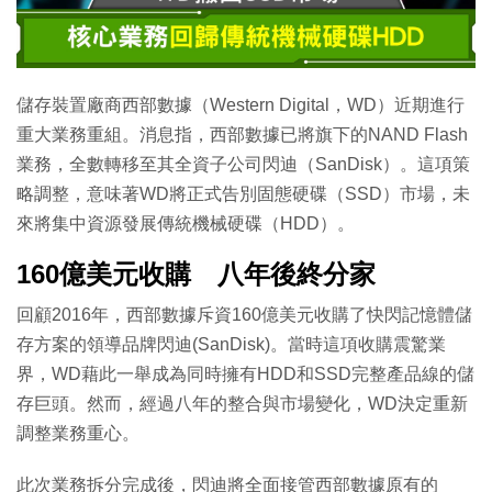
特集
儲存裝置廠商西部數據（Western Digital，WD）近期進行
重大業務重組。消息指，西部數據已將旗下的NAND Flash
業務，全數轉移至其全資子公司閃迪（SanDisk）。這項策
略調整，意味著WD將正式告別固態硬碟（SSD）市場，未
來將集中資源發展傳統機械硬碟（HDD）。
160億美元收購 八年後終分家
回顧2016年，西部數據斥資160億美元收購了快閃記憶體儲
存方案的領導品牌閃迪(SanDisk)。當時這項收購震驚業
界，WD藉此一舉成為同時擁有HDD和SSD完整產品線的儲
存巨頭。然而，經過八年的整合與市場變化，WD決定重新
調整業務重心。
此次業務拆分完成後，閃迪將全面接管西部數據原有的