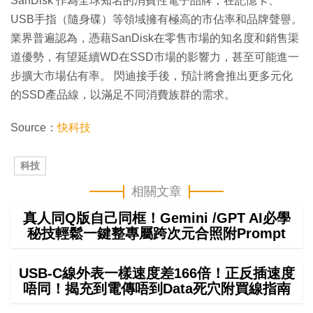
SanDisk 作為全球知名的消費性電子品牌，在記憶卡、
USB手指（隨身碟）等領域擁有極高的市佔率和品牌聲譽。
業界普遍認為，憑藉SanDisk在零售市場的知名度和銷售渠
道優勢，有望延續WD在SSD市場的影響力，甚至可能進一
步擴大市場佔有率。 閃迪接手後，預計將會推出更多元化
的SSD產品線，以滿足不同消費族群的需求。
Source：
快科技
科技
相關文章
真人同Q版自己同框！Gemini /GPT AI必學
秘技輕鬆一鍵整專屬跨次元合照附Prompt
USB-C線外表一樣速度差166倍！正反插速度
唔同！揭充到電傳唔到Data死穴附買線指南