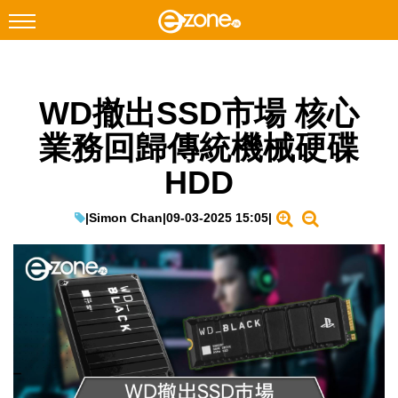
搜尋
WD撤出SSD市場 核心
Facebook
Instagram
業務回歸傳統機械硬碟
科技焦點
HDD
網絡生活
遊戲動漫
|
Simon Chan
|
09-03-2025 15:05
|
教學評測
EduTech
IT Times
生成式AI與雲端應用
Enterprise Digital Transformation