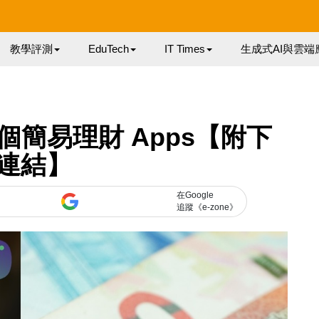
教學評測
EduTech
IT Times
生成式AI與雲端
個簡易理財 Apps【附下
連結】
在Google
追蹤《e-zone》