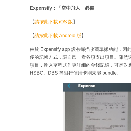
Expensify：「空中飛人」必備
【
請按此下載 iOS 版
】
【
請按此下載 Android 版
】
由於 Expensify app 設有掃描收藏單據功能
便的記帳方式，讓自己一看各項支出項目。雖然這
項目，輸入至程式作更詳細的金錢記錄，可是對
HSBC、DBS 等銀行信用卡則未能 bundle。