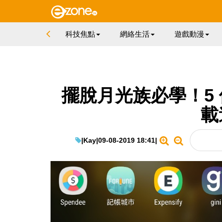
科技焦點
網絡生活
遊戲動漫
擺脫月光族必學！5 
載
|
Kay
|
09-08-2019 18:41
|