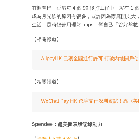
有調查指，香港每 4 個 90 後打工仔中，就有
成為月光族的原因有很多，或許因為家庭開支大
生活，是時候善用理財 apps，幫自己「管好盤數」
【相關報道】
AlipayHK 已獲全國通行許可 打破內地開戶
【相關報道】
WeChat Pay HK 跨境支付深圳實試！
Spendee：超美圖表增記錄動力
【
請按此下載 iOS 版
】