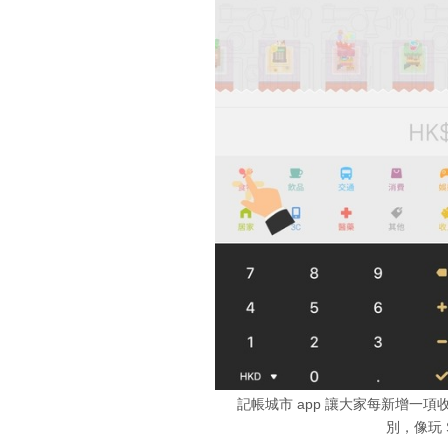
記帳城市 app 讓大家每新增一
別，像玩 S