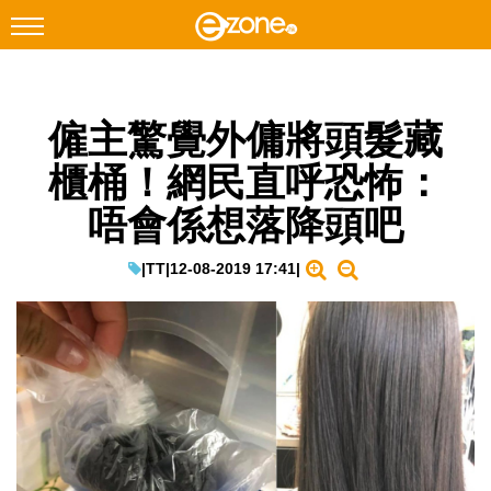
搜尋
僱主驚覺外傭將頭髮藏
Facebook
Instagram
櫃桶！網民直呼恐怖：
科技焦點
唔會係想落降頭吧
網絡生活
遊戲動漫
|
TT
|
12-08-2019 17:41
|
教學評測
EduTech
IT Times
生成式AI與雲端應用
Enterprise Digital Transformation