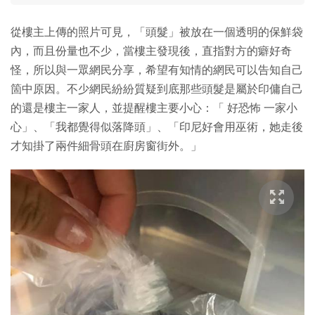
從樓主上傳的照片可見，「頭髮」被放在一個透明的保鮮袋
內，而且份量也不少，當樓主發現後，直指對方的癖好奇
怪，所以與一眾網民分享，希望有知情的網民可以告知自己
箇中原因。不少網民紛紛質疑到底那些頭髮是屬於印傭自己
的還是樓主一家人，並提醒樓主要小心：「 好恐怖 一家小
心」、「我都覺得似落降頭」、「印尼好會用巫術，她走後
才知掛了兩件細骨頭在廚房窗街外。」