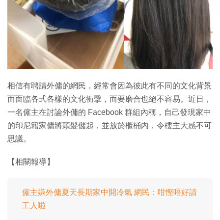
特集
相信有聘請外傭的網民，經常會因為彼此有不同的文化背景
而面臨各式各樣的文化衝擊，而要磨合也絕不容易。近日，
一名僱主在討論外傭的 Facebook 群組內稱，自己發現家中
的印尼籍家傭將頭髮儲起，並放於櫃桶內，令樓主大感不可
思議。
【相關報導】
僱主嫌外傭夏天長期家中開冷氣 網民：咁慳唔好請
工人啦