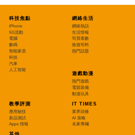
科技焦點
網絡生活
iPhone
網絡熱話
5G流動
生活情報
電腦
筍買着數
數碼
旅遊筍料
智能家居
熱門話題
科技
汽車
人工智能
遊戲動漫
熱門遊戲
電競裝備
動漫玩具
教學評測
IT TIMES
應用秘技
業界頭條
新品測試
AI 策略
Apps 情報
名家專欄
其他