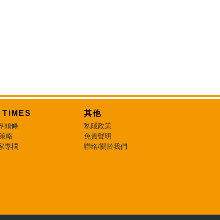
T TIMES
其他
界頭條
私隱政策
 策略
免責聲明
家專欄
聯絡/關於我們