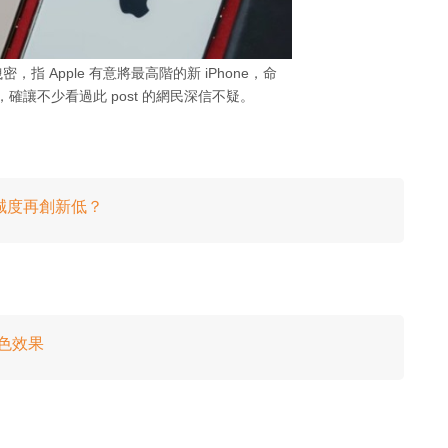
r 洩密，指 Apple 有意將最高階的新 iPhone，命
息一出，確讓不少看過此 post 的網民深信不疑。
戶忠誠度再創新低？
新色效果