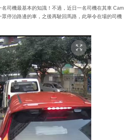
名司機最基本的知識！不過，近日一名司機在其車 Cam
一眾停泊路邊的車，之後再駛回馬路，此舉令在場的司機