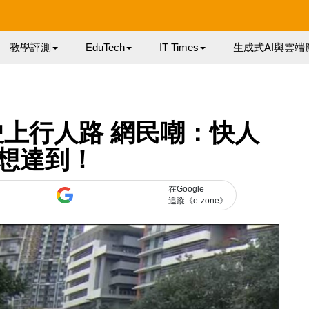
教學評測
EduTech
IT Times
生成式AI與雲端
上行人路 網民嘲：快人
想達到！
在Google
追蹤《e-zone》