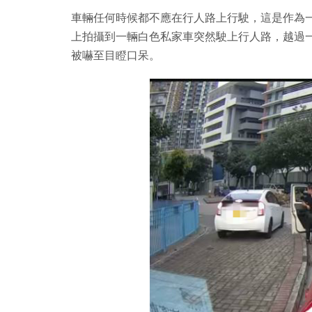
車輛任何時候都不應在行人路上行駛，這是作為一
上拍攝到一輛白色私家車突然駛上行人路，越過
被嚇至目瞪口呆。