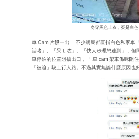
身穿黑色上衣，疑是白色 
車 Cam 片段一出， 不少網民都直指白色私家車
話啫」、「呆 L 咗」、「快人步理想達到」，
車停泊的位置阻擋出口，「 車 cam 架車係咪
「被迫」駛上行人路。不過其實無論什麼原因也