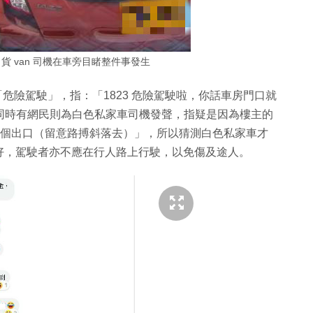
貨 van 司機在車旁目睹整件事發生
「危險駕駛」，指：「1823 危險駕駛啦，你話車房門口就
但同時有網民則為白色私家車司機發聲，指疑是因為樓主的
阻住個出口（留意路搏斜落去）」，所以猜測白色私家車才
好，駕駛者亦不應在行人路上行駛，以免傷及途人。