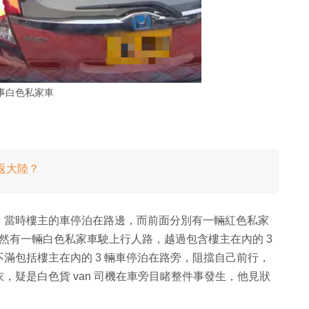
事白色私家車
返大陸？
，當時樓主的車停泊在路邊，而前面分別有一輛紅色私家
邊突然有一輛白色私家車駛上行人路，越過包含樓主在內的 3
滿包括樓主在內的 3 輛車停泊在路旁，阻擋自己前行，
，疑是白色貨 van 司機在車旁目睹整件事發生，他見狀
。