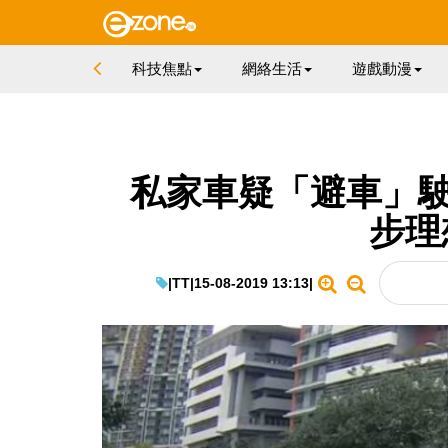
科技焦點
網絡生活
遊戲動漫
私家車疑「避車」駛
步理
|
TT
|
15-08-2019 13:13
|