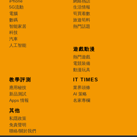
iPhone
網絡熱話
5G流動
生活情報
電腦
筍買着數
數碼
旅遊筍料
智能家居
熱門話題
科技
汽車
人工智能
遊戲動漫
熱門遊戲
電競裝備
動漫玩具
教學評測
IT TIMES
應用秘技
業界頭條
新品測試
AI 策略
Apps 情報
名家專欄
其他
私隱政策
免責聲明
聯絡/關於我們