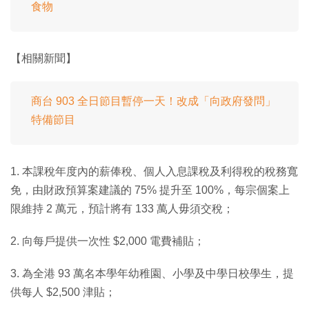
食物
【相關新聞】
商台 903 全日節目暫停一天！改成「向政府發問」
特備節目
1. 本課稅年度內的薪俸稅、個人入息課稅及利得稅的稅務寬
免，由財政預算案建議的 75% 提升至 100%，每宗個案上
限維持 2 萬元，預計將有 133 萬人毋須交稅；
2. 向每戶提供一次性 $2,000 電費補貼；
3. 為全港 93 萬名本學年幼稚園、小學及中學日校學生，提
供每人 $2,500 津貼；