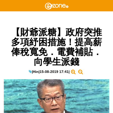
【財爺派糖】政府突推
多項紓困措施！提高薪
俸稅寬免．電費補貼．
向學生派錢
|
Hin
|
15-08-2019 17:41
|