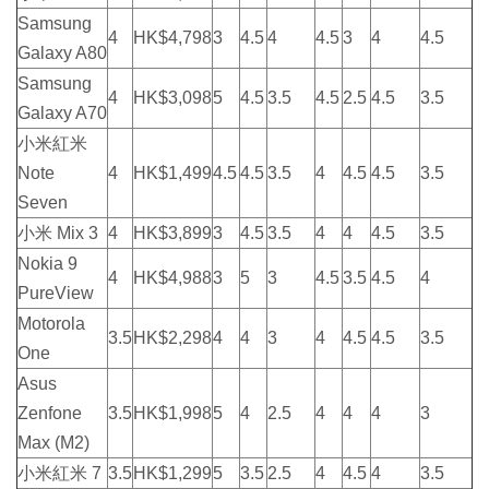
Samsung
4
HK$4,798
3
4.5
4
4.5
3
4
4.5
Galaxy A80
Samsung
4
HK$3,098
5
4.5
3.5
4.5
2.5
4.5
3.5
Galaxy A70
小米紅米
Note
4
HK$1,499
4.5
4.5
3.5
4
4.5
4.5
3.5
Seven
小米 Mix 3
4
HK$3,899
3
4.5
3.5
4
4
4.5
3.5
Nokia 9
4
HK$4,988
3
5
3
4.5
3.5
4.5
4
PureView
Motorola
3.5
HK$2,298
4
4
3
4
4.5
4.5
3.5
One
Asus
Zenfone
3.5
HK$1,998
5
4
2.5
4
4
4
3
Max (M2)
小米紅米 7
3.5
HK$1,299
5
3.5
2.5
4
4.5
4
3.5