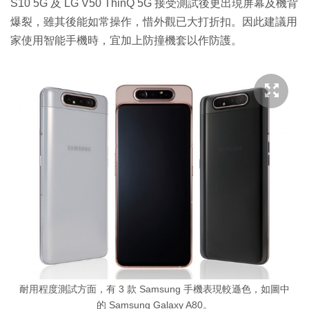
S10 5G 及 LG V50 ThinQ 5G 接受測試後更出現屏幕及機背
爆裂，雖其後能如常操作，惜外觀已大打折扣。因此建議用
家使用智能手機時，宜加上防撞機套以作防護。
耐用程度測試方面，有 3 款 Samsung 手機表現較遜色，如圖中
的 Samsung Galaxy A80。