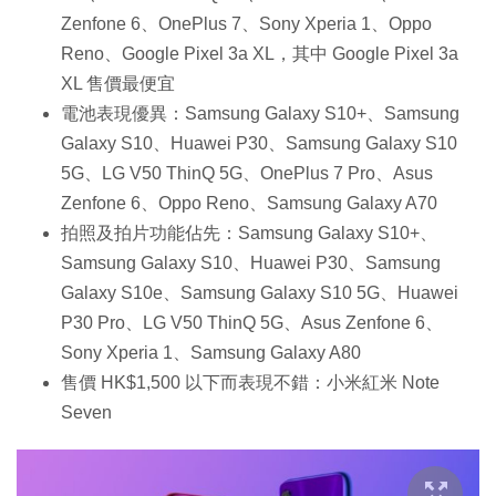
Zenfone 6、OnePlus 7、Sony Xperia 1、Oppo
Reno、Google Pixel 3a XL，其中 Google Pixel 3a
XL 售價最便宜
電池表現優異：Samsung Galaxy S10+、Samsung
Galaxy S10、Huawei P30、Samsung Galaxy S10
5G、LG V50 ThinQ 5G、OnePlus 7 Pro、Asus
Zenfone 6、Oppo Reno、Samsung Galaxy A70
拍照及拍片功能佔先：Samsung Galaxy S10+、
Samsung Galaxy S10、Huawei P30、Samsung
Galaxy S10e、Samsung Galaxy S10 5G、Huawei
P30 Pro、LG V50 ThinQ 5G、Asus Zenfone 6、
Sony Xperia 1、Samsung Galaxy A80
售價 HK$1,500 以下而表現不錯：小米紅米 Note
Seven