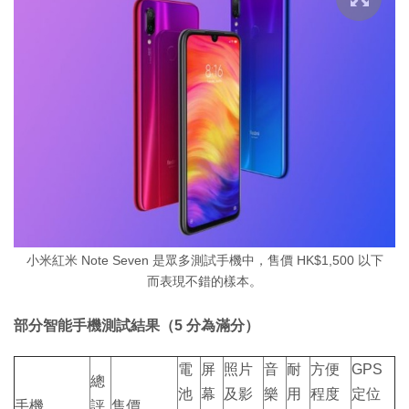
小米紅米 Note Seven 是眾多測試手機中，售價 HK$1,500 以下
而表現不錯的樣本。
部分智能手機測試結果（5 分為滿分）
電
屏
照片
音
耐
方便
GPS
總
池
幕
及影
樂
用
程度
定位
手機
評
售價