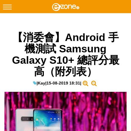
搜尋
【消委會】Android 手
Facebook
Instagram
機測試 Samsung
科技焦點
Galaxy S10+ 總評分最
網絡生活
高（附列表）
遊戲動漫
教學評測
|
Kay
|
15-08-2019 18:31
|
EduTech
IT Times
生成式AI與雲端應用
Enterprise Digital Transformation