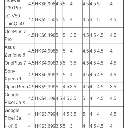
Huawei
4.5
HK$6,998
4.5
5
4
4.5
4.5
5
4
P30 Pro
LG V50
4.5
HK$5,150
5
5
4
4.5
3
5
4.5
ThinQ 5G
OnePlus 7
4.5
HK$6,498
5
5
3.5
4.5
4.5
4.5
4.5
Pro
Asus
4.5
HK$4,998
5
5
4
4.5
4.5
4.5
4
Zenfone 6
OnePlus 7
4.5
HK$4,998
3.5
5
3.5
4.5
4.5
4.5
4.5
Sony
4.5
HK$6,999
3
5
4
4.5
4.5
4.5
4.5
Xperia 1
Oppo Reno
4.5
HK$5,399
5
4.5
3.5
4.5
4
4.5
3.5
Google
4.5
HK$4,199
4.5
4.5
3.5
5
4
4.5
4.5
Pixel 3a XL
Google
4
HK$3,799
4
4.5
3.5
5
4
4
4.5
Pixel 3a
小米 9
4
HK$3,699
3.5
5
3
4
4.5
4.5
4