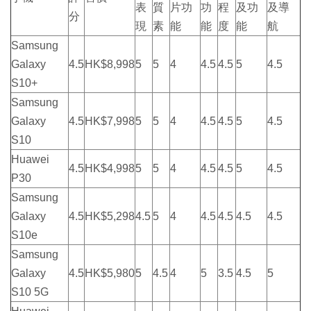
表
質
片功
功
程
及功
及導
分
現
素
能
能
度
能
航
Samsung
Galaxy
4.5
HK$8,998
5
5
4
4.5
4.5
5
4.5
S10+
Samsung
Galaxy
4.5
HK$7,998
5
5
4
4.5
4.5
5
4.5
S10
Huawei
4.5
HK$4,998
5
5
4
4.5
4.5
5
4.5
P30
Samsung
Galaxy
4.5
HK$5,298
4.5
5
4
4.5
4.5
4.5
4.5
S10e
Samsung
Galaxy
4.5
HK$5,980
5
4.5
4
5
3.5
4.5
5
S10 5G