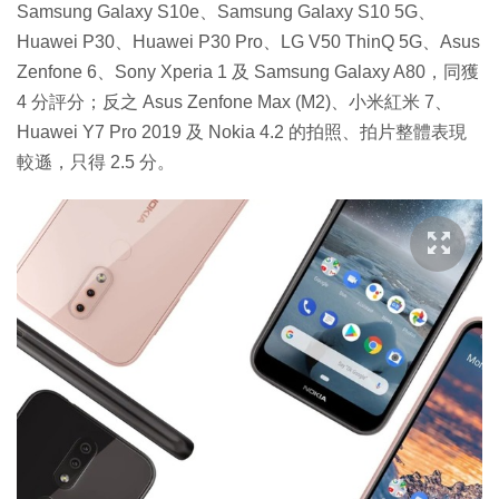
Samsung Galaxy S10e、Samsung Galaxy S10 5G、
Huawei P30、Huawei P30 Pro、LG V50 ThinQ 5G、Asus
Zenfone 6、Sony Xperia 1 及 Samsung Galaxy A80，同獲
4 分評分；反之 Asus Zenfone Max (M2)、小米紅米 7、
Huawei Y7 Pro 2019 及 Nokia 4.2 的拍照、拍片整體表現
較遜，只得 2.5 分。