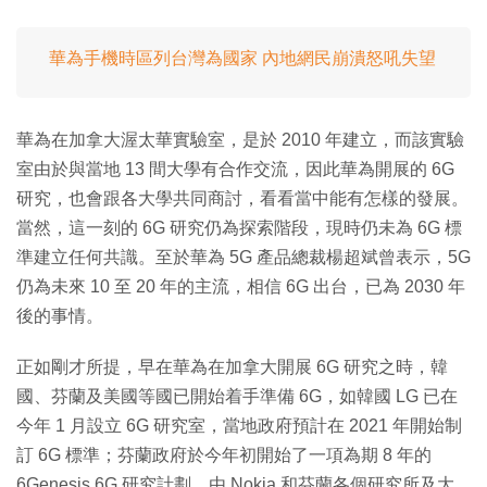
華為手機時區列台灣為國家 內地網民崩潰怒吼失望
華為在加拿大渥太華實驗室，是於 2010 年建立，而該實驗
室由於與當地 13 間大學有合作交流，因此華為開展的 6G
研究，也會跟各大學共同商討，看看當中能有怎樣的發展。
當然，這一刻的 6G 研究仍為探索階段，現時仍未為 6G 標
準建立任何共識。至於華為 5G 產品總裁楊超斌曾表示，5G
仍為未來 10 至 20 年的主流，相信 6G 出台，已為 2030 年
後的事情。
正如剛才所提，早在華為在加拿大開展 6G 研究之時，韓
國、芬蘭及美國等國已開始着手準備 6G，如韓國 LG 已在
今年 1 月設立 6G 研究室，當地政府預計在 2021 年開始制
訂 6G 標準；芬蘭政府於今年初開始了一項為期 8 年的
6Genesis 6G 研究計劃，由 Nokia 和芬蘭各個研究所及大