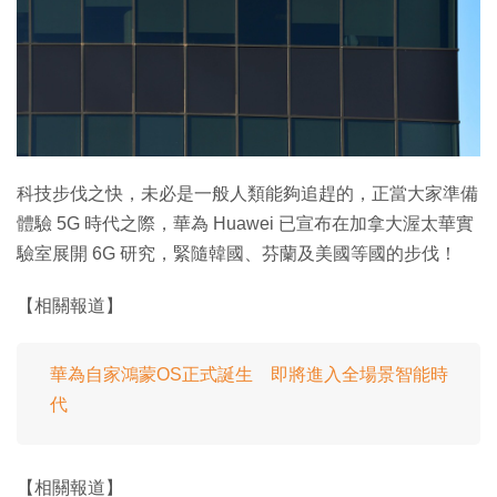
科技步伐之快，未必是一般人類能夠追趕的，正當大家準備
體驗 5G 時代之際，華為 Huawei 已宣布在加拿大渥太華實
驗室展開 6G 研究，緊隨韓國、芬蘭及美國等國的步伐！
【相關報道】
華為自家鴻蒙OS正式誕生 即將進入全場景智能時
代
【相關報道】