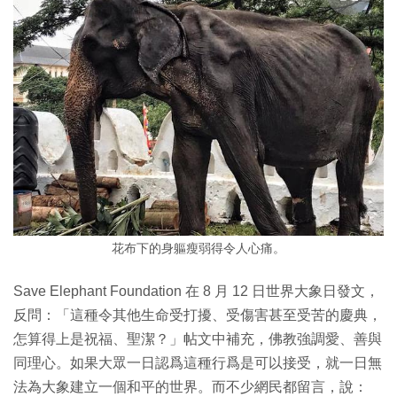
花布下的身軀瘦弱得令人心痛。
Save Elephant Foundation 在 8 月 12 日世界大象日發文，
反問：「這種令其他生命受打擾、受傷害甚至受苦的慶典，
怎算得上是祝福、聖潔？」帖文中補充，佛教強調愛、善與
同理心。如果大眾一日認爲這種行爲是可以接受，就一日無
法為大象建立一個和平的世界。而不少網民都留言，說：