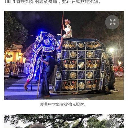
Tikiiri 骨瘦如柴的虛弱身軀，她正在默默地流淚。
慶典中大象會被強光照射。