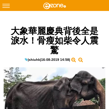
搜尋
大象華麗慶典背後全是
Facebook
Instagram
淚水！骨瘦如柴令人震
科技焦點
驚
網絡生活
遊戲動漫
|
shiuhk
|
16-08-2019 14:58
|
教學評測
EduTech
IT Times
生成式AI與雲端應用
Enterprise Digital Transformation