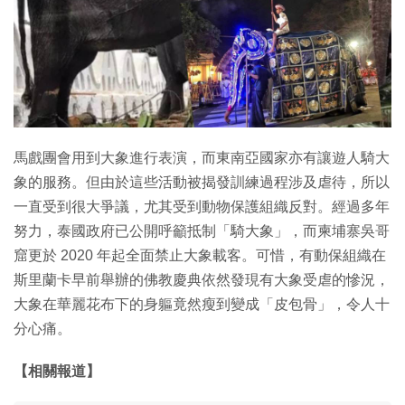
特集
馬戲團會用到大象進行表演，而東南亞國家亦有讓遊人騎大
象的服務。但由於這些活動被揭發訓練過程涉及虐待，所以
一直受到很大爭議，尤其受到動物保護組織反對。經過多年
努力，泰國政府已公開呼籲抵制「騎大象」，而柬埔寨吳哥
窟更於 2020 年起全面禁止大象載客。可惜，有動保組織在
斯里蘭卡早前舉辦的佛教慶典依然發現有大象受虐的慘況，
大象在華麗花布下的身軀竟然瘦到變成「皮包骨」，令人十
分心痛。
【相關報道】