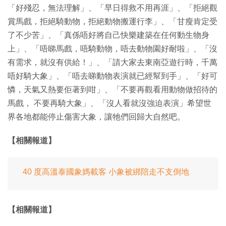
「好殘忍，無法理解」、「早日得救不用再涯」、「拒絕觀
賞馬戲，拒絕騎動物，拒絕動物搬運行李」、「甘瘦肯定受
了不少苦」、「真係唔好將自己快樂建築在任何動生物身
上」、「唔睇馬戲，唔騎動物，唔去動物園好耐啦」、「沒
有需求，就沒有供給！」、「請大家去東南亞遊行時，千萬
唔好騎大象」、「唔去睇動物表演就已經幫到手」、「好可
憐，天氣又熱要佢著到咁」、「不要再觀看用動物做招待的
馬戲， 不要再騎大象」、「沒人看就沒強迫表演」希望世
界各地都能停止傷害大象，讓牠們回歸大自然吧。
【相關報道】
40 度高溫泰國象媽載客 小象被綁陪走不支倒地
【相關報道】