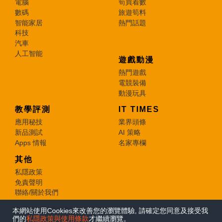
電腦
筍買着數
數碼
旅遊筍料
智能家居
熱門話題
科技
汽車
人工智能
遊戲動漫
熱門遊戲
電競裝備
動漫玩具
教學評測
IT TIMES
應用秘技
業界頭條
新品測試
AI 策略
Apps 情報
名家專欄
其他
私隱政策
免責聲明
聯絡/關於我們
本網站使用Cookies來改善您的瀏覽體驗, 請確定您同意及接受我
© 2026 e-zone. All Rights Reserved.
們的
私隱政策與使用條款
才繼續瀏覽。