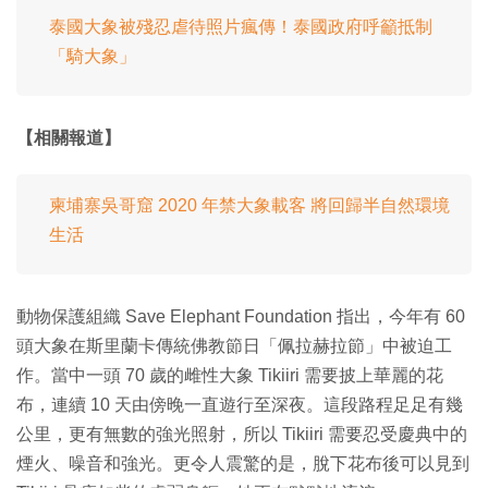
泰國大象被殘忍虐待照片瘋傳！泰國政府呼籲抵制
「騎大象」
【相關報道】
柬埔寨吳哥窟 2020 年禁大象載客 將回歸半自然環境
生活
動物保護組織 Save Elephant Foundation 指出，今年有 60
頭大象在斯里蘭卡傳統佛教節日「佩拉赫拉節」中被迫工
作。當中一頭 70 歲的雌性大象 Tikiiri 需要披上華麗的花
布，連續 10 天由傍晚一直遊行至深夜。這段路程足足有幾
公里，更有無數的強光照射，所以 Tikiiri 需要忍受慶典中的
煙火、噪音和強光。更令人震驚的是，脫下花布後可以見到