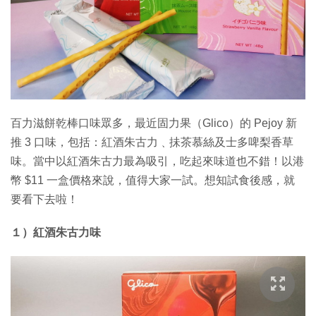
百力滋餅乾棒口味眾多，最近固力果（Glico）的 Pejoy 新
推 3 口味，包括：紅酒朱古力﹑抺茶慕絲及士多啤梨香草
味。當中以紅酒朱古力最為吸引，吃起來味道也不錯！以港
幣 $11 一盒價格來說，值得大家一試。想知試食後感，就
要看下去啦！
１）紅酒朱古力味