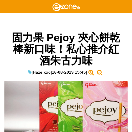
固力果 Pejoy 夾心餅乾
棒新口味！私心推介紅
酒朱古力味
|
Hazelxxc
|
16-08-2019 15:45
|