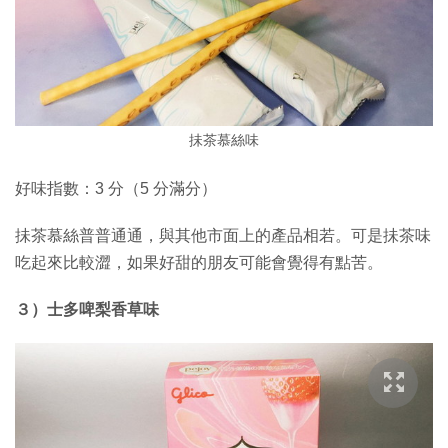
抺茶慕絲味
好味指數：3 分（5 分滿分）
抺茶慕絲普普通通，與其他市面上的產品相若。可是抺茶味
吃起來比較澀，如果好甜的朋友可能會覺得有點苦。
３）士多啤梨香草味