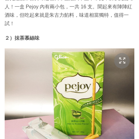
人！一盒 Pejoy 內有兩小包，一共 16 支。聞起來有陣陣紅
酒味，但吃起來就是朱古力餡料，味道相當獨特，值得一
試！
２）抺茶慕絲味