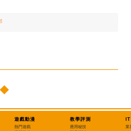
部
遊戲動漫
教學評測
I
熱門遊戲
應用秘技
業