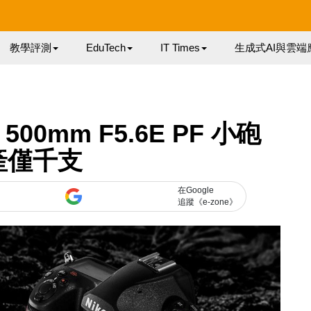
教學評測
EduTech
IT Times
生成式AI與雲端
00mm F5.6E PF 小砲
產僅千支
在Google
追蹤《e-zone》