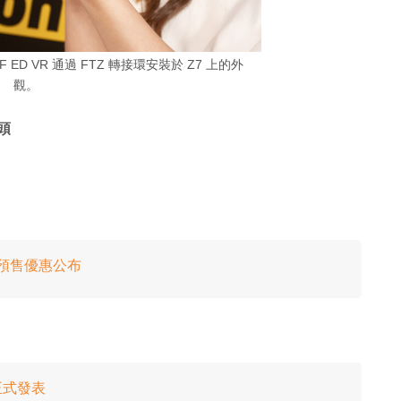
5.6 PF ED VR 通過 FTZ 轉接環安裝於 Z7 上的外
觀。
鏡頭
上市 預售優惠公布
月正式發表