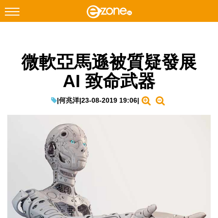
搜尋
微軟亞馬遜被質疑發展
Facebook
Instagram
AI 致命武器
科技焦點
網絡生活
|
何兆洋
|
23-08-2019 19:06
|
遊戲動漫
教學評測
EduTech
IT Times
生成式AI與雲端應用
Enterprise Digital Transformation