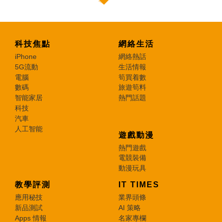
科技焦點
網絡生活
iPhone
網絡熱話
5G流動
生活情報
電腦
筍買着數
數碼
旅遊筍料
智能家居
熱門話題
科技
汽車
人工智能
遊戲動漫
熱門遊戲
電競裝備
動漫玩具
教學評測
IT TIMES
應用秘技
業界頭條
新品測試
AI 策略
Apps 情報
名家專欄