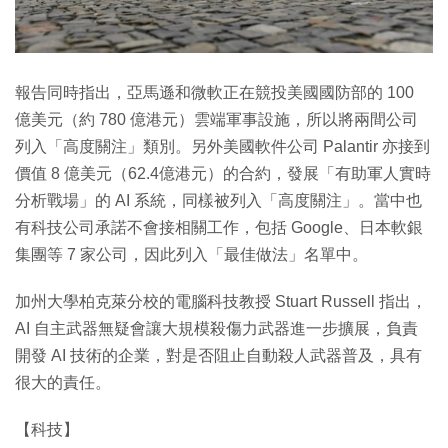
報告同時指出，亞馬遜和微軟正在競投美國國防部的 100
億美元（約 780 億港元）雲端軍事設施，所以將兩間公司
列入「高度關注」類別。另外美國軟件公司 Palantir 亦接到
價值 8 億美元（62.4億港元）的合約，發展「有助軍人實時
分析戰場」的 AI 系統，同樣被列入「高度關注」。當中也
有科技公司承諾不會接相關工作，包括 Google、日本軟銀
集團等 7 家公司，因此列入「最佳做法」名單中。
加州大學柏克萊分校的電腦科技教授 Stuart Russell 指出，
AI 自主武器無疑會讓大規模殺傷力武器進一步擴展，負責
開發 AI 技術的企業，對是否阻止自動殺人武器普及，具有
很大的責任。
【科技】