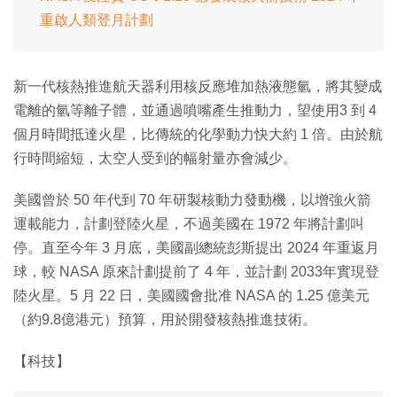
重啟人類登月計劃
新一代核熱推進航天器利用核反應堆加熱液態氫，將其變成
電離的氫等離子體，並通過噴嘴產生推動力，望使用3 到 4
個月時間抵達火星，比傳統的化學動力快大約 1 倍。由於航
行時間縮短，太空人受到的幅射量亦會減少。
美國曾於 50 年代到 70 年研製核動力發動機，以增強火箭
運載能力，計劃登陸火星，不過美國在 1972 年將計劃叫
停。直至今年 3 月底，美國副總統彭斯提出 2024 年重返月
球，較 NASA 原來計劃提前了 4 年，並計劃 2033年實現登
陸火星。5 月 22 日，美國國會批准 NASA 的 1.25 億美元
（約9.8億港元）預算，用於開發核熱推進技術。
【科技】