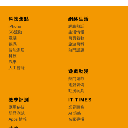
科技焦點
網絡生活
iPhone
網絡熱話
5G流動
生活情報
電腦
筍買着數
數碼
旅遊筍料
智能家居
熱門話題
科技
汽車
人工智能
遊戲動漫
熱門遊戲
電競裝備
動漫玩具
教學評測
IT TIMES
應用秘技
業界頭條
新品測試
AI 策略
Apps 情報
名家專欄