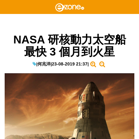
NASA 研核動力太空船
最快 3 個月到火星
|
何兆洋
|
23-08-2019 21:37
|