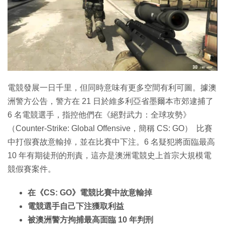
電競發展一日千里，但同時意味有更多空間有利可圖。據澳
洲警方公告，警方在 21 日於維多利亞省墨爾本市郊逮捕了
6 名電競選手，指控他們在《絕對武力：全球攻勢》
（Counter-Strike: Global Offensive，簡稱 CS: GO） 比賽
中打假賽故意輸掉，並在比賽中下注。6 名疑犯將面臨最高
10 年有期徒刑的刑責，這亦是澳洲電競史上首宗大規模電
競假賽案件。
在《CS: GO》電競比賽中故意輸掉
電競選手自己下注獲取利益
被澳洲警方拘捕最高面臨 10 年判刑