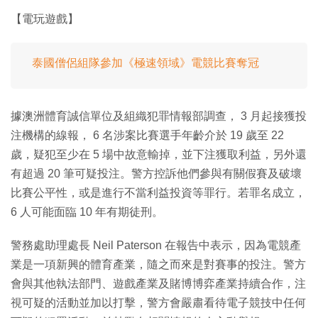
【電玩遊戲】
泰國僧侶組隊參加《極速領域》電競比賽奪冠
據澳洲體育誠信單位及組織犯罪情報部調查， 3 月起接獲投
注機構的線報， 6 名涉案比賽選手年齡介於 19 歲至 22
歲，疑犯至少在 5 場中故意輸掉，並下注獲取利益，另外還
有超過 20 筆可疑投注。警方控訴他們參與有關假賽及破壞
比賽公平性，或是進行不當利益投資等罪行。若罪名成立，
6 人可能面臨 10 年有期徒刑。
警務處助理處長 Neil Paterson 在報告中表示，因為電競產
業是一項新興的體育產業，隨之而來是對賽事的投注。警方
會與其他執法部門、遊戲產業及賭博博弈產業持續合作，注
視可疑的活動並加以打擊，警方會嚴肅看待電子競技中任何