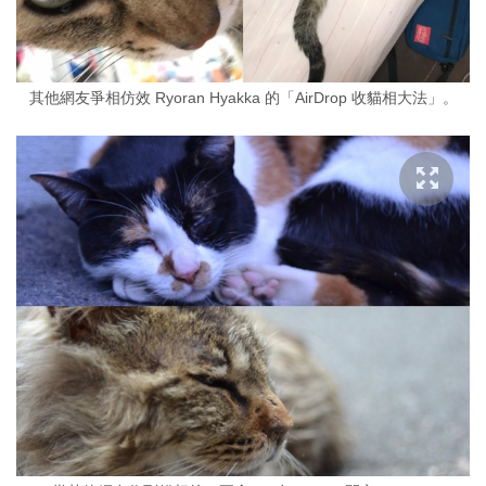
其他網友爭相仿效 Ryoran Hyakka 的「AirDrop 收貓相大法」。