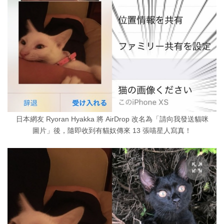
日本網友 Ryoran Hyakka 將 AirDrop 改名為「請向我發送貓咪
圖片」後，隨即收到有貓奴傳來 13 張喵星人寫真！