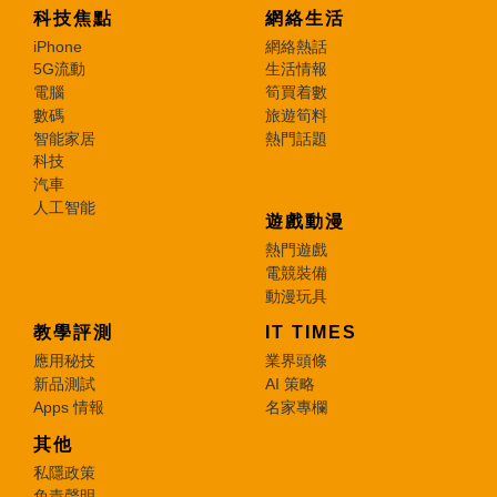
科技焦點
網絡生活
iPhone
網絡熱話
5G流動
生活情報
電腦
筍買着數
數碼
旅遊筍料
智能家居
熱門話題
科技
汽車
人工智能
遊戲動漫
熱門遊戲
電競裝備
動漫玩具
教學評測
IT TIMES
應用秘技
業界頭條
新品測試
AI 策略
Apps 情報
名家專欄
其他
私隱政策
免責聲明