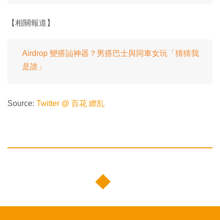
【相關報道】
Airdrop 變搭訕神器？男搭巴士與同車女玩「猜猜我
是誰」
Source:
Twitter @ 百花 繚乱