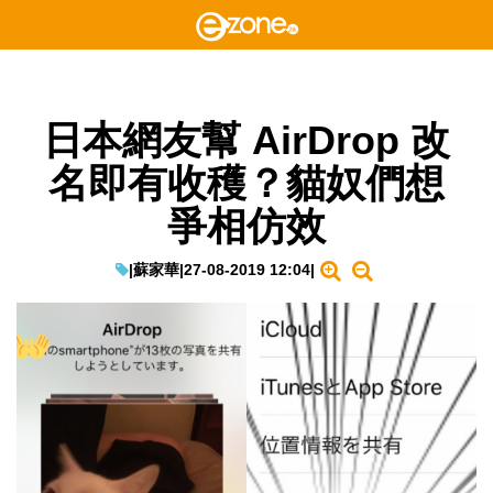
日本網友幫 AirDrop 改
名即有收穫？貓奴們想
爭相仿效
|
蘇家華
|
27-08-2019 12:04
|