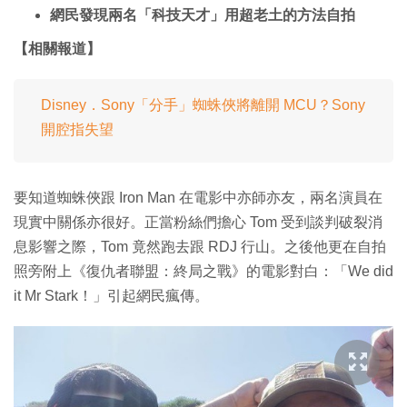
網民發現兩名「科技天才」用超老土的方法自拍
【相關報道】
Disney．Sony「分手」蜘蛛俠將離開 MCU？Sony
開腔指失望
要知道蜘蛛俠跟 Iron Man 在電影中亦師亦友，兩名演員在
現實中關係亦很好。正當粉絲們擔心 Tom 受到談判破裂消
息影響之際，Tom 竟然跑去跟 RDJ 行山。之後他更在自拍
照旁附上《復仇者聯盟：終局之戰》的電影對白：「We did
it Mr Stark！」引起網民瘋傳。