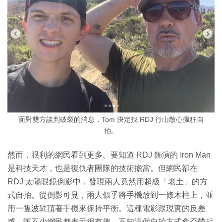
面對雙方談判破裂的消息，Tom 決定找 RDJ 行山散心瘋狂自
拍。
然而，眼利的網民看到更多。要知道 RDJ 飾演的 Iron Man
是科技天才，也是復仇者團隊的技術擔當。但網民卻在
RDJ 太陽眼鏡倒影中，發現兩人竟然用超級「老土」的方
式自拍。從倒影可見，兩人似乎將手機放到一條木柱上，並
用一隻波鞋頂著手機來保持平衡。這種電影跟現實的反差
感，讓不少網民都表示很有趣。不知這個自拍方式會否帶起