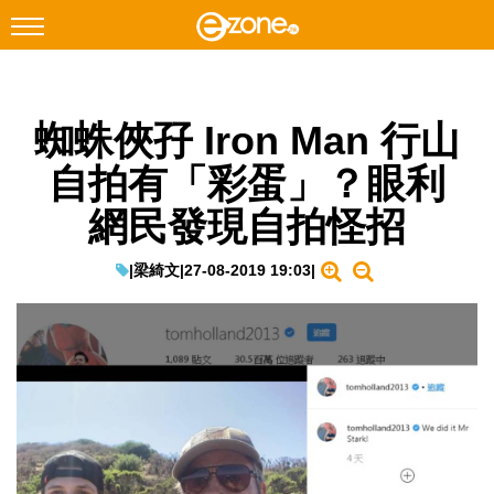
搜尋
蜘蛛俠孖 Iron Man 行山
Facebook
Instagram
自拍有「彩蛋」？眼利
科技焦點
網民發現自拍怪招
網絡生活
遊戲動漫
|
梁綺文
|
27-08-2019 19:03
|
教學評測
EduTech
IT Times
生成式AI與雲端應用
Enterprise Digital Transformation