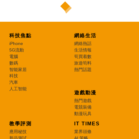
科技焦點
網絡生活
iPhone
網絡熱話
5G流動
生活情報
電腦
筍買着數
數碼
旅遊筍料
智能家居
熱門話題
科技
汽車
人工智能
遊戲動漫
熱門遊戲
電競裝備
動漫玩具
教學評測
IT TIMES
應用秘技
業界頭條
新品測試
AI 策略