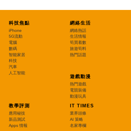
科技焦點
網絡生活
iPhone
網絡熱話
5G流動
生活情報
電腦
筍買着數
數碼
旅遊筍料
智能家居
熱門話題
科技
汽車
人工智能
遊戲動漫
熱門遊戲
電競裝備
動漫玩具
教學評測
IT TIMES
應用秘技
業界頭條
新品測試
AI 策略
Apps 情報
名家專欄