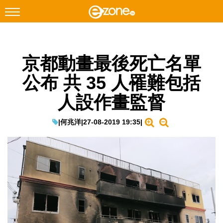
搜尋
京都動畫最後死亡名單
Facebook
Instagram
公布 共 35 人罹難包括
科技焦點
人設作畫監督
網絡生活
遊戲動漫
|
何兆洋
|
27-08-2019 19:35
|
教學評測
EduTech
IT Times
生成式AI與雲端應用
Enterprise Digital Transformation