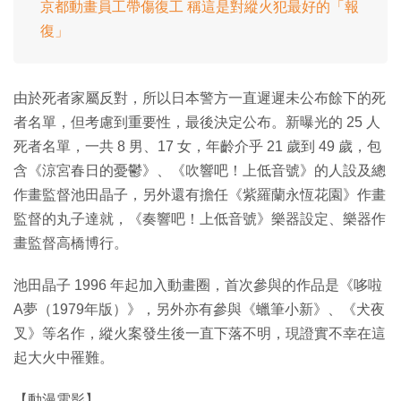
京都動畫員工帶傷復工 稱這是對縱火犯最好的「報
復」
由於死者家屬反對，所以日本警方一直遲遲未公布餘下的死
者名單，但考慮到重要性，最後決定公布。新曝光的 25 人
死者名單，一共 8 男、17 女，年齡介乎 21 歲到 49 歲，包
含《涼宮春日的憂鬱》、《吹響吧！上低音號》的人設及總
作畫監督池田晶子，另外還有擔任《紫羅蘭永恆花園》作畫
監督的丸子達就，《奏響吧！上低音號》樂器設定、樂器作
畫監督高橋博行。
池田晶子 1996 年起加入動畫圈，首次參與的作品是《哆啦
A夢（1979年版）》，另外亦有參與《蠟筆小新》、《犬夜
叉》等名作，縱火案發生後一直下落不明，現證實不幸在這
起大火中罹難。
【動漫電影】