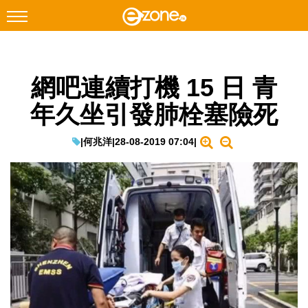
搜尋
網吧連續打機 15 日 青
Facebook
Instagram
年久坐引發肺栓塞險死
科技焦點
網絡生活
|
何兆洋
|
28-08-2019 07:04
|
遊戲動漫
教學評測
EduTech
IT Times
生成式AI與雲端應用
Enterprise Digital Transformation