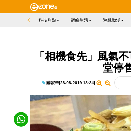
科技焦點
網絡生活
遊戲動漫
「相機食先」風氣不
堂停
|
蘇家華
|
28-08-2019 13:34
|