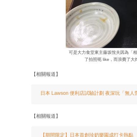
可是大力食堂東主藤坂悅夫因為「
了拍照呃 like，而浪費
【相關報道】
日本 Lawson 便利店試驗計劃 夜深玩「無
【相關報道】
【期間限定】日本首創珍奶樂園成打卡熱點