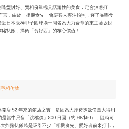
到造型討好、賣相份量極具話題性的美食，定會無慮打
對食店老闆而言，由於「相機食先」會讓客人專注拍照，遲了品嚐食
最近日本阪神甲子園球場一間名為大力食堂的東主藤坂悅
炸豬扒飯，捍衛「食好西」的核心價值！
們想爭相仿效
開店 52 年來的鎮店之寶，是因為大炸豬扒飯份量大得用
是當中只售「跳樓價」800 日圓（約 HK$60），隨時可
這碗大炸豬扒飯確是吸引不少「相機食先」愛好者前來打卡，