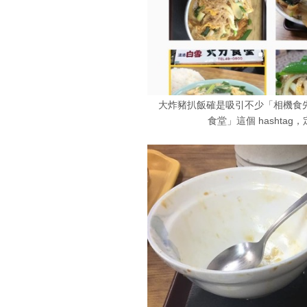
大炸豬扒飯確是吸引不少「相機食先
食堂」這個 hashta