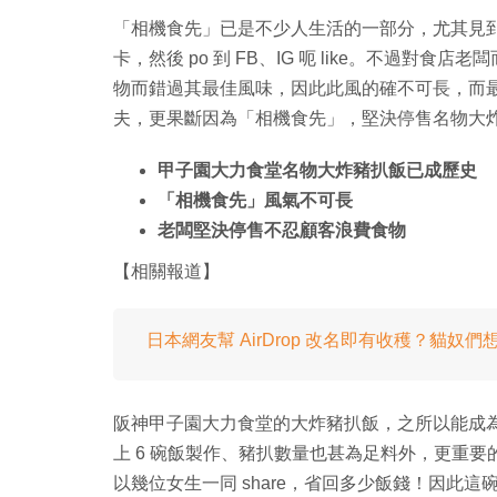
「相機食先」已是不少人生活的一部分，尤其見
卡，然後 po 到 FB、IG 呃 like。不過
物而錯過其最佳風味，因此此風的確不可長，而
夫，更果斷因為「相機食先」，堅決停售名物大
甲子園大力食堂名物大炸豬扒飯已成歷史
「相機食先」風氣不可長
老闆堅決停售不忍顧客浪費食物
【相關報道】
日本網友幫 AirDrop 改名即有收穫？貓奴
阪神甲子園大力食堂的大炸豬扒飯，之所以能成為
上 6 碗飯製作、豬扒數量也甚為足料外，更重要的
以幾位女生一同 share，省回多少飯錢！因此