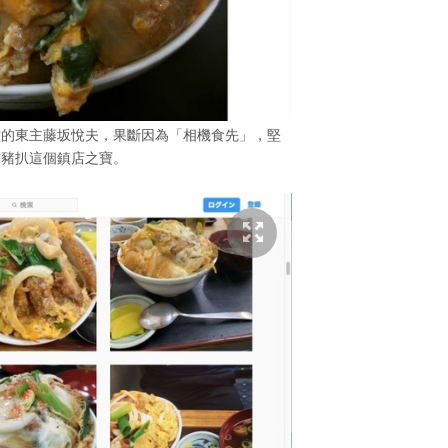
堂的東主藤坂悅夫，果斷因為「相機食先」，堅
炸豬扒這個鎮店之寶。