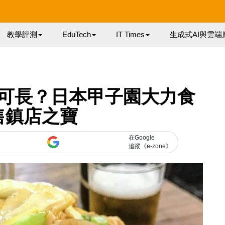
教學評測
EduTech
IT Times
生成式AI與雲端
可長？日本甲子園大力食
售鎮店之寶
在Google
追蹤《e-zone》