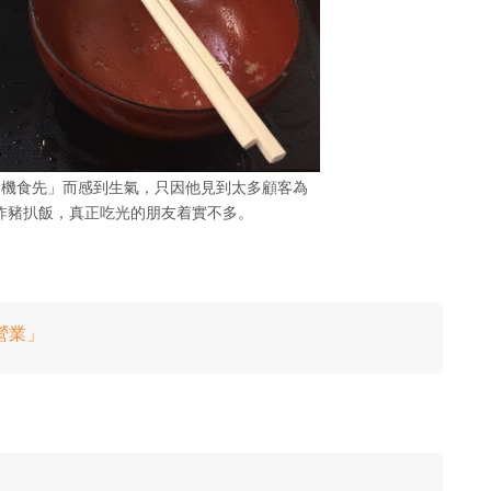
相機食先」而感到生氣，只因他見到太多顧客為
了大炸豬扒飯，真正吃光的朋友着實不多。
人營業」