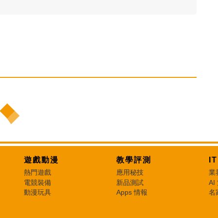
遊戲動漫
教學評測
I
熱門遊戲
應用秘技
業
電競裝備
新品測試
AI
動漫玩具
Apps 情報
名