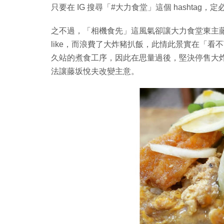
只要在 IG 搜尋「#大力食堂」這個 hashtag
之不過，「相機食先」這風氣卻讓大力食堂東主
like，而浪費了大炸豬扒飯，此情此景實在「看
久站的煮食工序，因此在思量過後，堅決停售大
法讓藤坂悅夫改變主意。