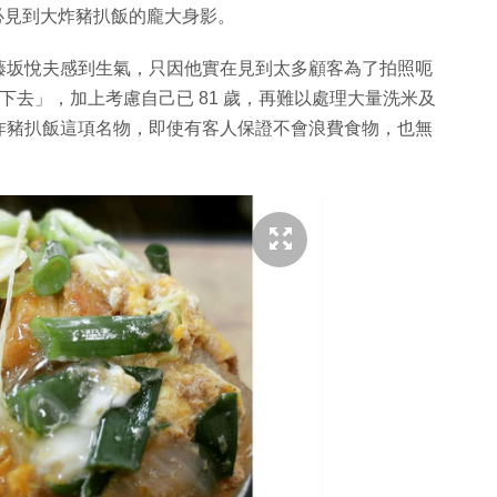
，定必見到大炸豬扒飯的龐大身影。
藤坂悅夫感到生氣，只因他實在見到太多顧客為了拍照呃
不下去」，加上考慮自己已 81 歲，再難以處理大量洗米及
炸豬扒飯這項名物，即使有客人保證不會浪費食物，也無