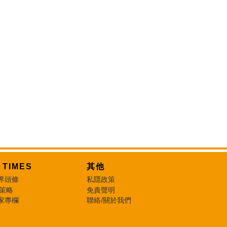
T TIMES
其他
界頭條
私隱政策
 策略
免責聲明
家專欄
聯絡/關於我們