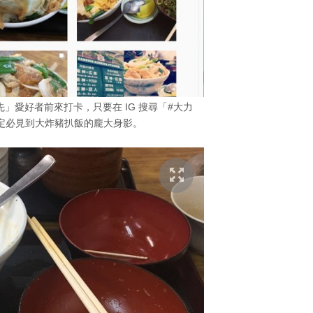
」愛好者前來打卡，只要在 IG 搜尋「#大力
g，定必見到大炸豬扒飯的龐大身影。