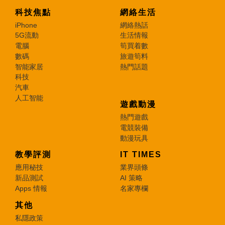
科技焦點
網絡生活
iPhone
網絡熱話
5G流動
生活情報
電腦
筍買着數
數碼
旅遊筍料
智能家居
熱門話題
科技
汽車
人工智能
遊戲動漫
熱門遊戲
電競裝備
動漫玩具
教學評測
IT TIMES
應用秘技
業界頭條
新品測試
AI 策略
Apps 情報
名家專欄
其他
私隱政策