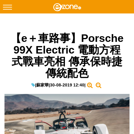
搜尋
【e＋車路事】Porsche
Facebook
Instagram
99X Electric 電動方程
科技焦點
式戰車亮相 傳承保時捷
網絡生活
傳統配色
遊戲動漫
教學評測
|
蘇家華
|
30-08-2019 12:40
|
EduTech
IT Times
生成式AI與雲端應用
Enterprise Digital Transformation