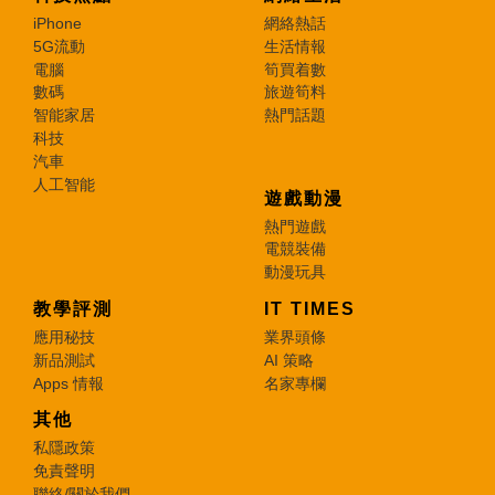
iPhone
網絡熱話
5G流動
生活情報
電腦
筍買着數
數碼
旅遊筍料
智能家居
熱門話題
科技
汽車
人工智能
遊戲動漫
熱門遊戲
電競裝備
動漫玩具
教學評測
IT TIMES
應用秘技
業界頭條
新品測試
AI 策略
Apps 情報
名家專欄
其他
私隱政策
免責聲明
聯絡/關於我們