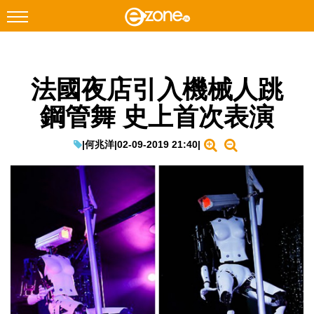
搜尋
法國夜店引入機械人跳
Facebook
Instagram
鋼管舞 史上首次表演
科技焦點
網絡生活
|
何兆洋
|
02-09-2019 21:40
|
遊戲動漫
教學評測
EduTech
IT Times
生成式AI與雲端應用
Enterprise Digital Transformation