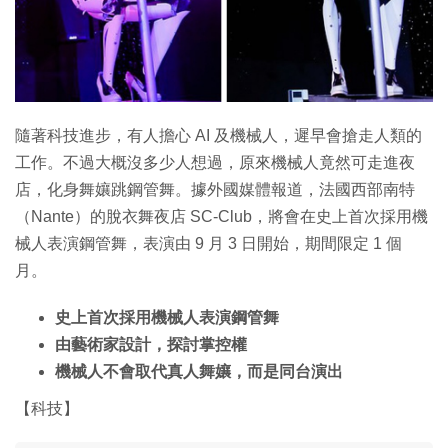
特集
隨著科技進步，有人擔心 AI 及機械人，遲早會搶走人類的
工作。不過大概沒多少人想過，原來機械人竟然可走進夜
店，化身舞孃跳鋼管舞。據外國媒體報道，法國西部南特
（Nante）的脫衣舞夜店 SC-Club，將會在史上首次採用機
械人表演鋼管舞，表演由 9 月 3 日開始，期間限定 1 個
月。
史上首次採用機械人表演鋼管舞
由藝術家設計，探討掌控權
機械人不會取代真人舞孃，而是同台演出
【科技】