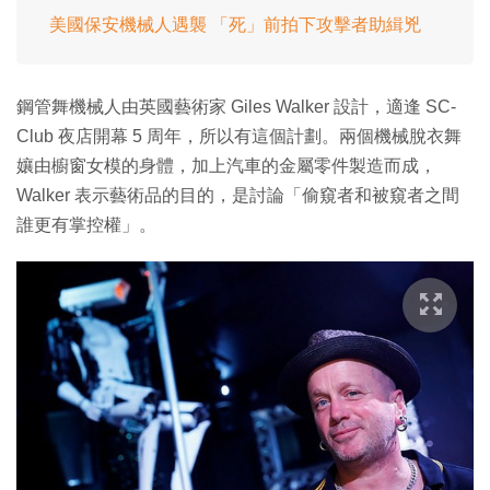
美國保安機械人遇襲 「死」前拍下攻擊者助緝兇
鋼管舞機械人由英國藝術家 Giles Walker 設計，適逢 SC-
Club 夜店開幕 5 周年，所以有這個計劃。兩個機械脫衣舞
孃由櫥窗女模的身體，加上汽車的金屬零件製造而成，
Walker 表示藝術品的目的，是討論「偷窺者和被窺者之間
誰更有掌控權」。