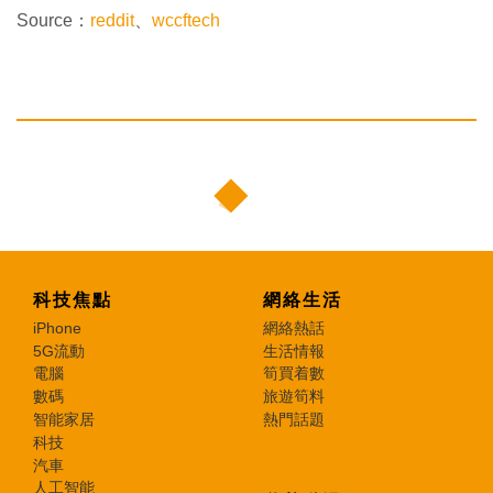
Source：
reddit
、
wccftech
科技焦點
網絡生活
iPhone
網絡熱話
5G流動
生活情報
電腦
筍買着數
數碼
旅遊筍料
智能家居
熱門話題
科技
汽車
人工智能