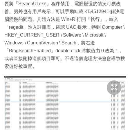
要將「SearchUI.exe」程序禁用，電腦變慢的情況可獲改
善。另外也有用戶表示，可以手動卸載 KB4512941 解決電
腦變慢的問題。具體方法是 Win+R 打開「執行」，輸入
「regedit」進入註冊表，確認 UAC 提示，轉到 Computer \
HKEY_CURRENT_USER \ Software \ Microsoft \
Windows \ CurrentVersion \ Search，將右邊
「BingSearchEnabled」double-click 將數值由 0 改為 1，
或者直接刪掉這個項目即可。不過這個處理方法會會導致搜
索偏好被重置。