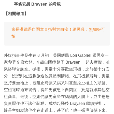
字條安慰 Braysen 的母親
【相關報道】
家長港鐵遇自閉童直指對方白痴！網民嘆：無知好可
怕
外媒指事件發生在 8 月初，美國網民 Lori Gabriel 跟男友一
家帶著 9 歲女兒、4 歲自閉症兒子 Braysen 一起去度假，並
乘搭聯合航空。據指，男童十分喜歡坐飛機，之前都十分安
分，沒想到在這趟旅途他竟然閙情緒。在飛機起飛時，男童
堅持要坐地上，被阻止時就又踢又叫甚至拉扯樓主的頭髮。
空姐這時過來警告，得知男孩患上自閉症，於是就跟其他空
姐商量。最後，空姐們讓男童坐在媽媽的大腿上，並由爸爸
負責壓住他不讓他亂動。成功起飛後 Braysen 繼續掙扎，
於是空姐就讓他坐在走道上，甚至給了他一張毛毯躺下來。