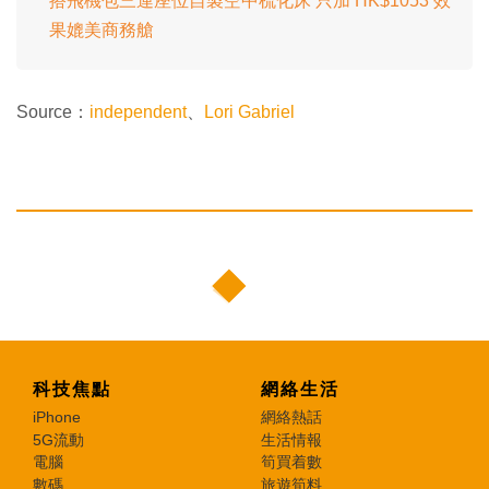
搭飛機包三連座位自製空中梳化床 只加 HK$1053 效
果媲美商務艙
Source：
independent
、
Lori Gabriel
科技焦點
網絡生活
iPhone
網絡熱話
5G流動
生活情報
電腦
筍買着數
數碼
旅遊筍料