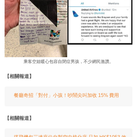
乘客空姐暖心包容自閉症男孩，不少網民激讚。
【相關報道】
餐廳奇招「對付」小孩！吵鬧尖叫加收 15% 費用
【相關報道】