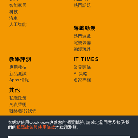
智能家居
熱門話題
科技
汽車
人工智能
遊戲動漫
熱門遊戲
電競裝備
動漫玩具
教學評測
IT TIMES
應用秘技
業界頭條
新品測試
AI 策略
Apps 情報
名家專欄
其他
私隱政策
免責聲明
聯絡/關於我們
本網站使用Cookies來改善您的瀏覽體驗, 請確定您同意及接受我
© 2026 e-zone. All Rights Reserved.
們的
私隱政策與使用條款
才繼續瀏覽。
在Google