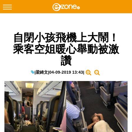
搜尋
自閉小孩飛機上大鬧！
Facebook
Instagram
乘客空姐暖心舉動被激
科技焦點
讚
網絡生活
遊戲動漫
|
梁綺文
|
04-09-2019 13:43
|
教學評測
EduTech
IT Times
生成式AI與雲端應用
Enterprise Digital Transformation