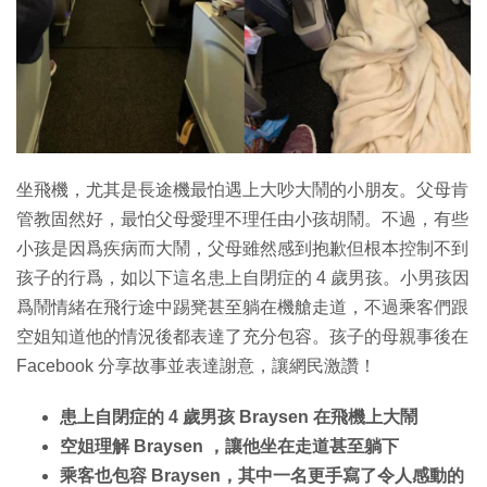
特集
坐飛機，尤其是長途機最怕遇上大吵大鬧的小朋友。父母肯
管教固然好，最怕父母愛理不理任由小孩胡鬧。不過，有些
小孩是因爲疾病而大鬧，父母雖然感到抱歉但根本控制不到
孩子的行爲，如以下這名患上自閉症的 4 歲男孩。小男孩因
爲鬧情緒在飛行途中踢凳甚至躺在機艙走道，不過乘客們跟
空姐知道他的情況後都表達了充分包容。孩子的母親事後在
Facebook 分享故事並表達謝意，讓網民激讚！
患上自閉症的 4 歲男孩 Braysen 在飛機上大鬧
空姐理解 Braysen ，讓他坐在走道甚至躺下
乘客也包容 Braysen，其中一名更手寫了令人感動的