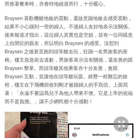
而推著餐車時，亦會特地繞道而行，十分暖心。
Braysen 喜歡機艙地板的震動，還故意踢地板去感受震動，
結果不小心踢到一旁的婦人。不過婦人友好地表示沒關係。
後來報道才指出，這位婦人其實也是空姐，並有一位同樣患
上自閉症的親友，所以明白 Braysen 的感受。沒想到
Braysen 之後甚至跑到頭等艙去玩，狂踢一名男旅客的座
椅。樓主急急前去道歉，男旅客表示沒有關係，還友善的跟
Braysen 擊掌。而頭等艙其他乘客亦十分友善，會跟
Braysen 互動，並讓他在頭等艙玩耍。經歷一程難忘的旅
程，樓主在下飛機前收到剛才被踢婦人的手寫信。上面寫
著：「永遠不要認爲兒子為他人帶來不便。它是上帝的祝福
而不是負擔。」讓不少網民都十分感動！