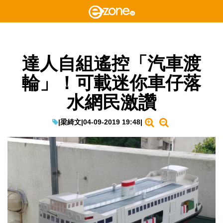
達人自組遙控「汽車渡
輪」！可載迷你車仔落
水網民激讚
|
梁綺文
|
04-09-2019 19:48
|