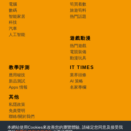
電腦
筍買着數
數碼
旅遊筍料
智能家居
熱門話題
科技
汽車
人工智能
遊戲動漫
熱門遊戲
電競裝備
動漫玩具
教學評測
IT TIMES
應用秘技
業界頭條
新品測試
AI 策略
Apps 情報
名家專欄
其他
私隱政策
免責聲明
聯絡/關於我們
本網站使用Cookies來改善您的瀏覽體驗, 請確定您同意及接受我
© 2026 e-zone. All Rights Reserved.