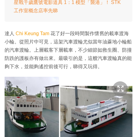
星戰千歲鷹號電影道具 1：1 模型「襲港」！ STK
工作室概念店率先睇
達人
Chi Keung Tam
花了好一段時間製作懷舊的載車渡海
小輪。從照片中可見，這架汽車渡輪尤似當年油蔴地小輪船
的汽車渡輪。上層載客下層載車，不少細節如救生圈、防撞
防跌的護板亦有做出來。最吸引的是，這艘汽車渡輪真的能
夠下水，並能夠遙控前後可行，睇得又玩得。