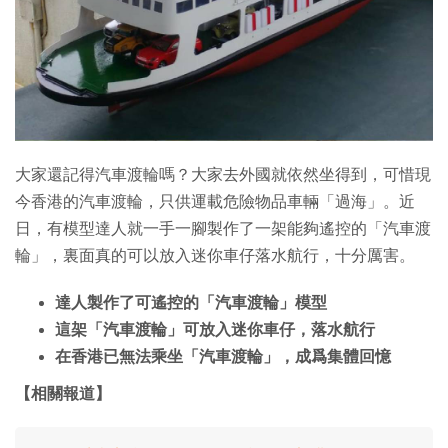
大家還記得汽車渡輪嗎？大家去外國就依然坐得到，可惜現
今香港的汽車渡輪，只供運載危險物品車輛「過海」。近
日，有模型達人就一手一腳製作了一架能夠遙控的「汽車渡
輪」，裏面真的可以放入迷你車仔落水航行，十分厲害。
達人製作了可遙控的「汽車渡輪」模型
這架「汽車渡輪」可放入迷你車仔，落水航行
在香港已無法乘坐「汽車渡輪」，成爲集體回憶
【相關報道】