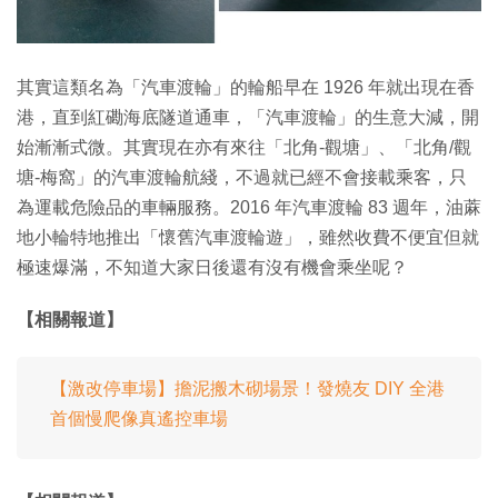
其實這類名為「汽車渡輪」的輪船早在 1926 年就出現在香
港，直到紅磡海底隧道通車，「汽車渡輪」的生意大減，開
始漸漸式微。其實現在亦有來往「北角-觀塘」、「北角/觀
塘-梅窩」的汽車渡輪航綫，不過就已經不會接載乘客，只
為運載危險品的車輛服務。2016 年汽車渡輪 83 週年，油蔴
地小輪特地推出「懷舊汽車渡輪遊」，雖然收費不便宜但就
極速爆滿，不知道大家日後還有沒有機會乘坐呢？
【相關報道】
【激改停車場】擔泥搬木砌場景！發燒友 DIY 全港
首個慢爬像真遙控車場