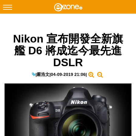
搜尋
Nikon 宣布開發全新旗
Facebook
Instagram
艦 D6 將成迄今最先進
科技焦點
DSLR
網絡生活
遊戲動漫
|
嚴浩文
|
04-09-2019 21:06
|
教學評測
EduTech
IT Times
生成式AI與雲端應用
Enterprise Digital Transformation