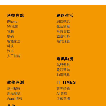
科技焦點
網絡生活
iPhone
網絡熱話
5G流動
生活情報
電腦
筍買着數
數碼
旅遊筍料
智能家居
熱門話題
科技
汽車
人工智能
遊戲動漫
熱門遊戲
電競裝備
動漫玩具
教學評測
IT TIMES
應用秘技
業界頭條
新品測試
AI 策略
Apps 情報
名家專欄